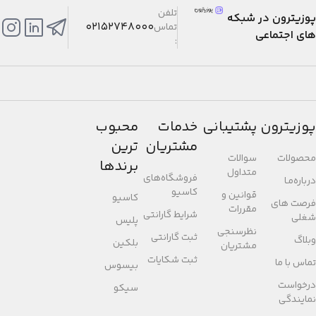
تلفن
پوزیترون در شبکه
02152748000
تماس
های اجتماعی
:
پوزیترون
پشتیبانی
خدمات
محبوب
مشتریان
ترین
محصولات
سوالات
برندها
متداول
فروشگاه‌های
درباره‌مـا
کاسیو
قوانین و
کاسیو
فرصت های
مقررات
شرایط گارانتی
شغلی
پلیس
نظرسنجی
ثبت گارانتی
وبلاگ
بلکین
مشتریان
ثبت شکایات
تماس با ما
بیسوس
درخواست
سیکو
نمایندگی