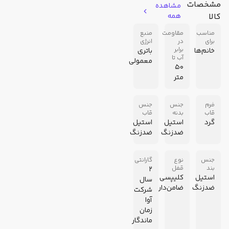
مشخصات
مشاهده
کالا
همه
مناسب
مقاومت
منبع
برای
در
انرژی
برابر
خانم‌ها
باتری
آب تا
معمولی
50
متر
فرم
جنس
جنس
قاب
بدنه
قاب
گرد
استیل
استیل
ضدزنگ
ضدزنگ
جنس
نوع
گارانتی
بند
قفل
2
استیل
کلیپسی
سال
ضدزنگ
ضامن‌دار
شرکت
آوا
زمان
ماندگار