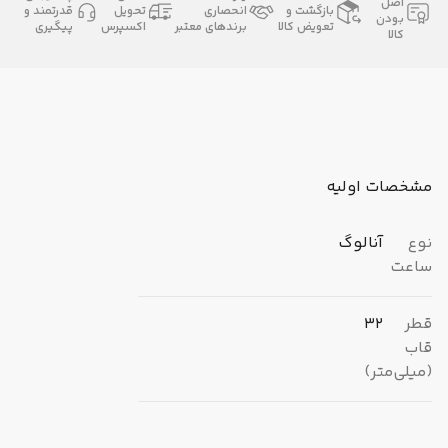
اصل
بازگشت و
انحصاری
تحویل
قدرتمند و
بودن
تعویض کالا
برندهای معتبر
اکسپرس
پیگیری
کالا
مشخصات اولیه
نوع
آنالوگ
ساعت
قطر
32
قاب
(میلی‌متر)
برند
اوماکس (Omax)