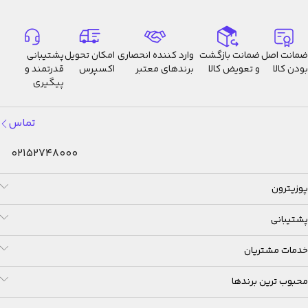
ضمانت اصل
ضمانت بازگشت
وارد کننده انحصاری
امکان تحویل
پشتیبانی
بودن کالا
و تعویض کالا
برندهای معتبر
اکسپرس
قدرتمند و
پیگیری
تماس
02152748000
پوزیترون
پشتیبانی
خدمات مشتریان
محبوب ترین برندها