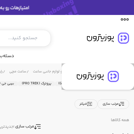
رارون (Rarone)
دسته‌ب
فروشگاه پوزیترون
محصولات
ساعت و لوازم جانبی ساعت
ساعت مچی
رارو
شین (Sheen)
جی شاک (G-Shock)
پروترک (PRO TREK)
بیبی جی (BABY-G
مرتب سازی
فیلتر
همه کالاها
مرتب سازی :
جدیدتری