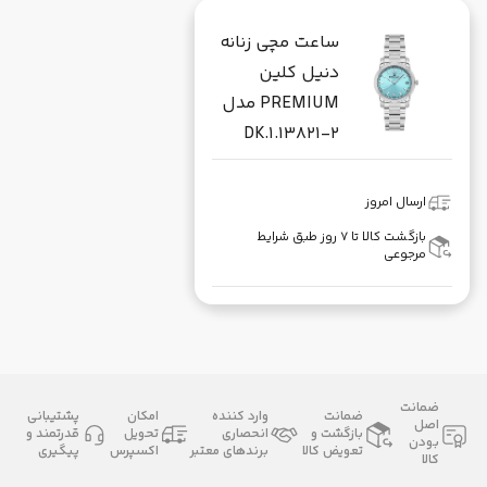
ساعت مچی زنانه
دنیل کلین
PREMIUM مدل
DK.1.13821-2
ارسال امروز
بازگشت کالا تا ۷ روز طبق شرایط
مرجوعی
ضمانت
ضمانت
وارد کننده
امکان
پشتیبانی
اصل
بازگشت و
انحصاری
تحویل
قدرتمند و
بودن
تعویض کالا
برندهای معتبر
اکسپرس
پیگیری
کالا