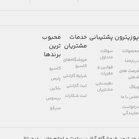
پوزیترون
پشتیبانی
خدمات
محبوب
مشتریان
ترین
محصولات
سوالات
برندها
متداول
فروشگاه‌های
درباره‌مـا
کاسیو
قوانین و
کاسیو
فرصت های
مقررات
شرایط گارانتی
شغلی
پلیس
نظرسنجی
ثبت گارانتی
وبلاگ
بلکین
مشتریان
ثبت شکایات
تماس با ما
بیسوس
درخواست
سیکو
نمایندگی
پوزیترون
فروشگاه آنلاین ساعت و لوازم جانبی دیجیتال