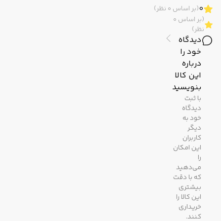
برند
0
(بر اساس 0 نظر)
(بر اساس 0
نظر)
دیدگاه
مشخصات ظاهری
خود را
درباره
رنگ
نقره ای
این کالا
بدنه
بنویسید
با ثبت
دیدگاه
رنگ
سبزآبی
خود به
صفحه
دیگر
کاربران
این امکان
رنگ
نقره‌ای
را
قاب
می‌دهید
که با دقت
بیشتری
جنس
معدنی
این کالا را
شیشه
خریداری
کنند.