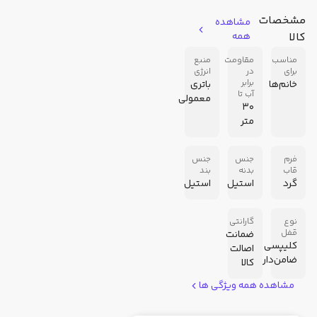
مشخصات
مشاهده
کالا
همه
مناسب
مقاومت
منبع
برای
در
انرژی
برابر
خانم‌ها
باتری
آب تا
معمولی
30
متر
فرم
جنس
جنس
قاب
بدنه
بند
گرد
استیل
استیل
نوع
گارانتی
قفل
ضمانت
کلیپسی
اصالت
ضامن‌دار
کالا
مشاهده همه ویژگی ها