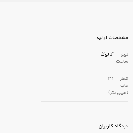
مشخصات اولیه
نوع
آنالوگ
ساعت
قطر
32
قاب
(میلی‌متر)
برند
دنیل کلین (Daniel Klein)
دیدگاه کاربران
مبدا
ترکیه