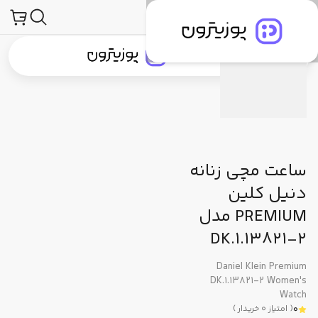
حصولات
ساعت و لوازم جانبی ساعت
ساعت مچی
دنیل کلین (Daniel Klein)
مشخصات فنی
دیدگاه کاربران
پیشنهاد ما
جستجو در
جستجو در
دسته‌بندی محصولات
برندهای پوزیترون
پوزیترون‌کلاب
بلاگ
ساعت مچی زنانه
دنیل کلین
PREMIUM مدل
DK.1.13821-2
Daniel Klein Premium
DK.1.13821-2 Women's
Watch
0
(
امتیاز
0
خریدار
)