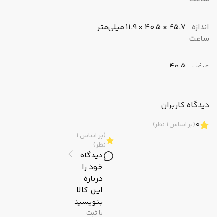
اندازه
45.7 × 40.5 × 11.9 میلی‌متر
ساعت
عرض
40.5
(میلی‌متر)
دیدگاه کاربران
ضخامت
11.9
(میلی‌متر)
0
(بر اساس 1 نظر)
(بر اساس 1
وزن
41 گرم
نظر)
دیدگاه
خود را
برند
کاسیو (CASIO)
درباره
این کالا
بنویسید
مقاومت
ضربه ، شوک
با ثبت
محیطی