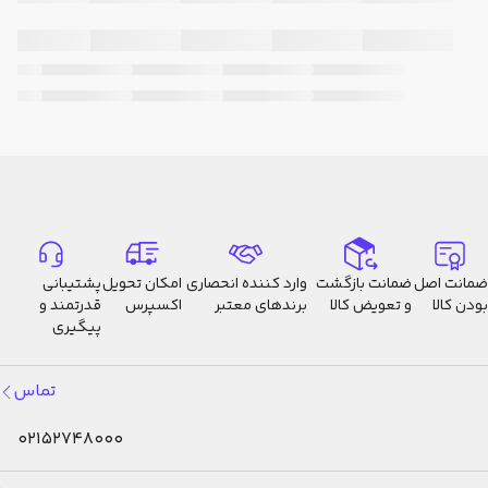
تقویم
تمام خودکار تا سال 2099
دقت
±15 ثانیه در ماه
ساعت
ضمانت اصل
ضمانت بازگشت
وارد کننده انحصاری
امکان تحویل
پشتیبانی
بودن کالا
و تعویض کالا
برندهای معتبر
اکسپرس
قدرتمند و
پیگیری
تماس
02152748000