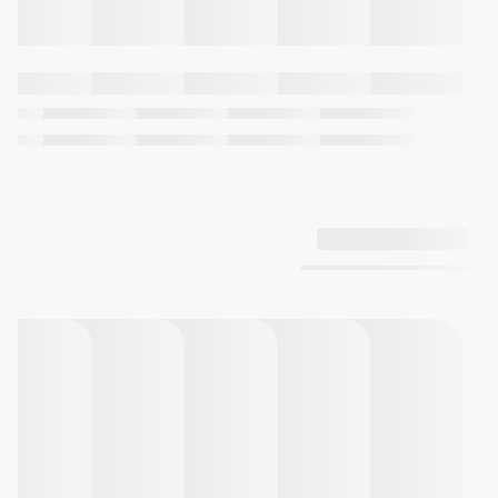
حالت‌های اندازه‌گیری: زمان سپری
شده، زمان مقطعی و زمان‌های رکورد
اول و دوم
تایمر
با دقت 1 ثانیه
ظرفیت اندازه‌گیری از 1 ثانیه تا 24
ساعت (بازه‌های یک ثانیه، یک
دقیقه و یک ساعت)
تکرار خودکار
تایمر شمارش معکوس
آلارم
آلارم چندمنظوره
سیگنال ساعتی
نورپردازی
نور پس‌زمینه LED سفید برای صفحه
و رنگ
نمایش با فناوری Super Illuminator
نور