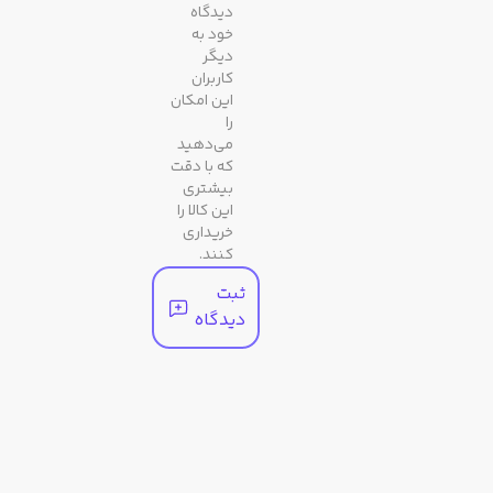
دیدگاه
خود به
مبدا
ژاپن
دیگر
کاربران
برند
این امکان
را
می‌دهید
مشخصات ظاهری
که با دقت
بیشتری
این کالا را
رنگ
سرمه ای
خریداری
بدنه
کنند.
ثبت
رنگ
سرمه ای
دیدگاه
صفحه
رنگ
سرمه‌ای
قاب