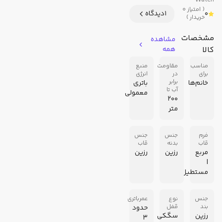
Watch
(
امتیاز
0
0
1
دیدگاه
خریدار
)
مشخصات
مشاهده
کالا
همه
مناسب
مقاومت
منبع
برای
در
انرژی
برابر
خانم‌ها
باتری
آب تا
معمولی
200
متر
فرم
جنس
جنس
قاب
بدنه
قاب
مربع
رزین
رزین
|
مستطیل
جنس
نوع
عمرباتری
بند
قفل
حدود
رزین
سگکی
3