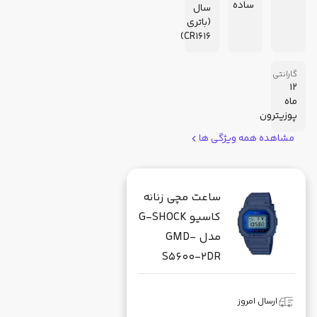
ساده
سال
(باتری
CR1616)
گارانتی
12
ماه
پوزیترون
مشاهده همه ویژگی ها
ساعت مچی زنانه
کاسیو G-SHOCK
مدل GMD-
S5600-2DR
ارسال امروز