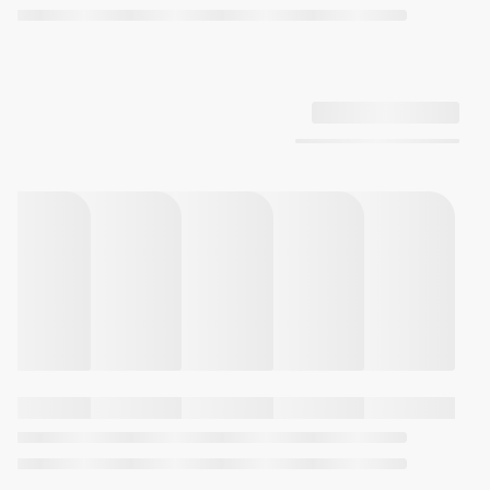
نورپردازی
دارای جفت چراغ Super Illuminator
و رنگ
LED سفید
نور
یکی برای نمایشگر دیجیتال و
دیگری برای صفحه اصلی
دارای ماندگاری نور قابل انتخاب 1.5
ثانیه یا 3 ثانیه
سایر
توضیحات
قابلیت اتصال به اپلیکیشن:
بیشتر
تنظیم خودکار زمان
تنظیم آسان ساعت
حدود 300 شهر (زمان جهانی)
انتقال داده‌های کرنومتر
زمان‌سنج برنامه‌ریزی شده
تلفن‌یاب