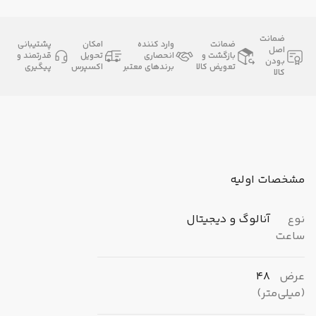
ضمانت
ضمانت
وارد کننده
امکان
پشتیبانی
اصل
بازگشت و
انحصاری
تحویل
قدرتمند و
بودن
تعویض کالا
برندهای معتبر
اکسپرس
پیگیری
کالا
مشخصات اولیه
نوع
آنالوگ و دیجیتال
ساعت
عرض
48
(میلی‌متر)