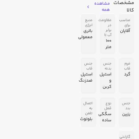
مشخصات
مشاهده
کالا
همه
مناسب
مقاومت
منبع
برای
در
انرژی
برابر
آقایان
باتری
آب تا
معمولی
100
متر
فرم
جنس
جنس
قاب
بدنه
قاب
گرد
استیل
استیل
و
ضدزنگ
کربن
جنس
نوع
اتصال
بند
قفل
به
تلفن
رزین
سگکی
بلوتوث
ساده
گارانتی