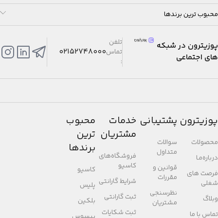
محبوب ترین برندها
تلفن
پوزیترون در شبکه
02152748000
تماس
های اجتماعی
:
پوزیترون
پشتیبانی
خدمات
محبوب
مشتریان
ترین
محصولات
سوالات
برندها
متداول
فروشگاه‌های
درباره‌مـا
کاسیو
قوانین و
کاسیو
فرصت های
مقررات
شرایط گارانتی
شغلی
پلیس
نظرسنجی
ثبت گارانتی
وبلاگ
بلکین
مشتریان
ثبت شکایات
تماس با ما
بیسوس