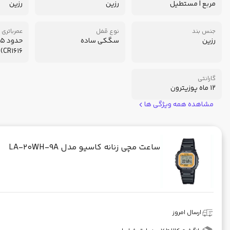
مربع | مستطیل
رزین
رزین
جنس بند
نوع قفل
عمرباتری
رزین
سگکی ساده
ح
CR1616)
گارانتی
12 ماه پوزیترون
مشاهده همه ویژگی ها
ساعت مچی زنانه کاسیو مدل LA-20WH-9A
ارسال امروز