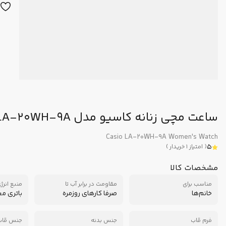
ساعت مچی زنانه کاسیو مدل LA-20WH-9A
Casio LA-20WH-9A Women's Watch
5
(
امتیاز
1
خریدار
)
مشخصات کالا
مناسب برای
مقاومت در برابر آب تا
منبع انرژ
خانم‌ها
صرفا کارهای روزمره
باتری م
فرم قاب
جنس بدنه
جنس قاب