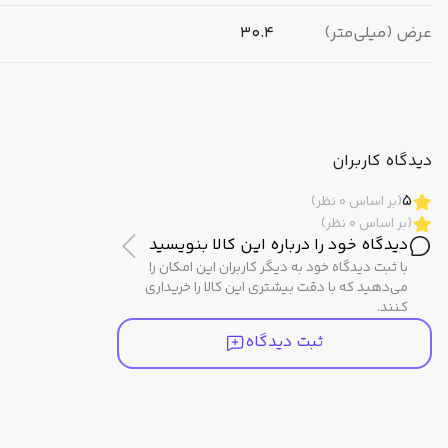
عرض (میلی‌متر)
30.4
ضخامت (میلی‌متر)
8.6
برند
کاسیو (CASIO)
دیدگاه کاربران
5
(بر اساس 0 نظر)
مبدا برند
ژاپن
(بر اساس 0 نظر)
دیدگاه خود را درباره این کالا بنویسید
با ثبت دیدگاه خود به دیگر کاربران این امکان را
مشخصات ظاهری
می‌دهید که با دقت بیشتری این کالا را خریداری
کنند.
ثبت دیدگاه
رنگ بدنه
مشکی / دودی تیره
رنگ صفحه
زرد / خردلی ، کهربایی