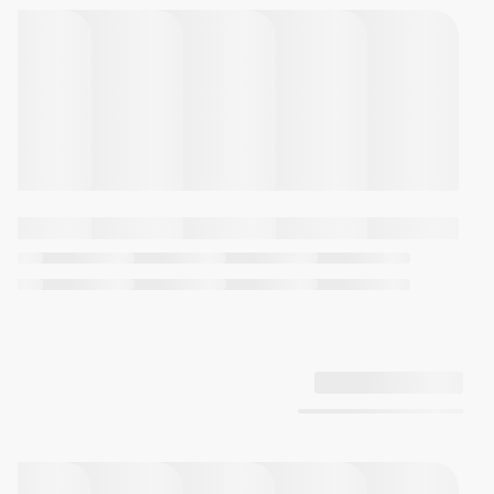
وقت‌نمای معمولی آنالوگ
3 عقربه (ساعت‌شمار، دقیقه‌شمار،
ثانیه‌شمار)
دقت: ±20 ثانیه در هر ماه
عمر تقریبی باتری: 3 سال با باتری
SR621SW