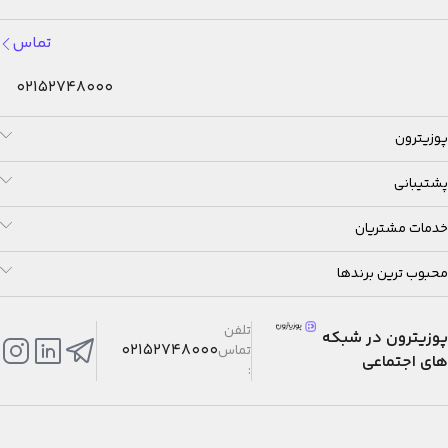
تماس
02152748000
پوزیترون
پشتیبانی
خدمات مشتریان
محبوب ترین برندها
تلفن
پوزیترون در شبکه
02152748000
تماس
های اجتماعی
: