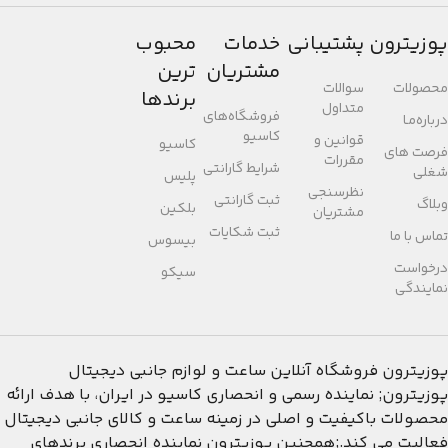
پوزیترون
پشتیبانی
خدمات
محبوب
مشتریان
ترین
محصولات
سوالات
برندها
متداول
فروشگاه‌های
درباره‌مـا
کاسیو
قوانین و
کاسیو
فرصت های
مقررات
شرایط گارانتی
شغلی
پلیس
نظرسنجی
ثبت گارانتی
وبلاگ
بلکین
مشتریان
ثبت شکایات
تماس با ما
بیسوس
درخواست
سیکو
نمایندگی
پوزیترون
فروشگاه آنلاین ساعت و لوازم جانبی دیجیتال
پوزیترون; نماینده رسمی و انحصاری کاسیو در ایران، با هدف ارائه
محصولات باکیفیت و اصلی در زمینه ساعت و کالای جانبی دیجیتال
فعالیت می کند.;همچنین پوزیترون نماینده انحصاری برندهای