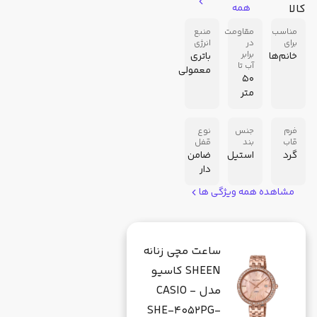
کالا
همه
مناسب
مقاومت
منبع
برای
در
انرژی
برابر
خانم‌ها
باتری
آب تا
معمولی
50
متر
فرم
جنس
نوع
قاب
بند
قفل
گرد
استیل
ضامن
دار
مشاهده همه ویژگی ها
ساعت مچی زنانه
SHEEN کاسیو
مدل CASIO -
SHE-4052PG-