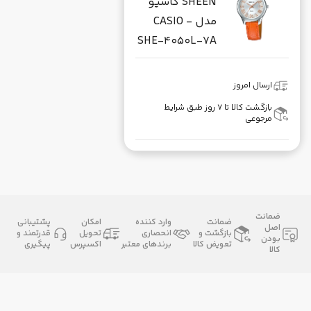
SHEEN کاسیو
مدل CASIO -
SHE-4050L-7A
ارسال امروز
بازگشت کالا تا ۷ روز طبق شرایط
مرجوعی
ضمانت
ضمانت
وارد کننده
امکان
پشتیبانی
اصل
بازگشت و
انحصاری
تحویل
قدرتمند و
بودن
تعویض کالا
برندهای معتبر
اکسپرس
پیگیری
کالا