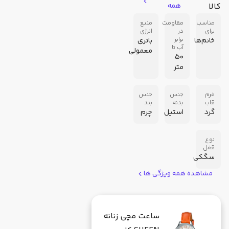
کالا
همه
مناسب
مقاومت
منبع
برای
در
انرژی
برابر
خانم‌ها
باتری
آب تا
معمولی
50
متر
فرم
جنس
جنس
قاب
بدنه
بند
گرد
استیل
چرم
نوع
قفل
سگکی
مشاهده همه ویژگی ها
ساعت مچی زنانه