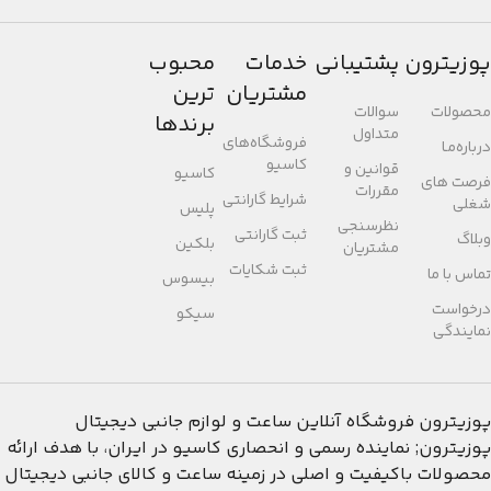
پوزیترون
پشتیبانی
خدمات
محبوب
مشتریان
ترین
محصولات
سوالات
برندها
متداول
فروشگاه‌های
درباره‌مـا
کاسیو
قوانین و
کاسیو
فرصت های
مقررات
شرایط گارانتی
شغلی
پلیس
نظرسنجی
ثبت گارانتی
وبلاگ
بلکین
مشتریان
ثبت شکایات
تماس با ما
بیسوس
درخواست
سیکو
نمایندگی
پوزیترون
فروشگاه آنلاین ساعت و لوازم جانبی دیجیتال
پوزیترون; نماینده رسمی و انحصاری کاسیو در ایران، با هدف ارائه
محصولات باکیفیت و اصلی در زمینه ساعت و کالای جانبی دیجیتال