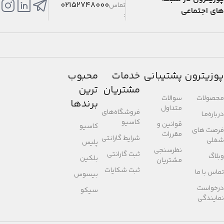
02152748000
تماس
های اجتماعی
:
پوزیترون
پشتیبانی
خدمات
محبوب
مشتریان
ترین
محصولات
سوالات
برندها
متداول
فروشگاه‌های
درباره‌مـا
کاسیو
قوانین و
کاسیو
فرصت های
مقررات
شرایط گارانتی
شغلی
پلیس
نظرسنجی
ثبت گارانتی
وبلاگ
بلکین
مشتریان
ثبت شکایات
تماس با ما
بیسوس
درخواست
سیکو
نمایندگی