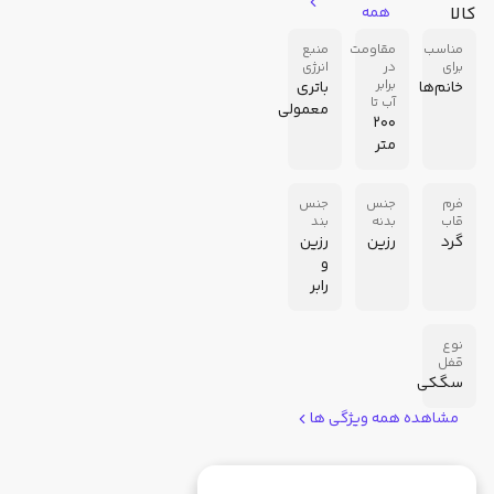
کالا
همه
مناسب
مقاومت
منبع
برای
در
انرژی
برابر
خانم‌ها
باتری
آب تا
معمولی
200
متر
فرم
جنس
جنس
قاب
بدنه
بند
گرد
رزین
رزین
و
رابر
نوع
قفل
سگکی
مشاهده همه ویژگی ها