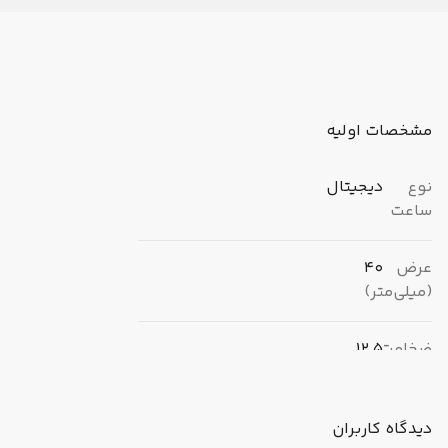
مشخصات اولیه
نوع
دیجیتال
ساعت
عرض
40
(میلی‌متر)
ضخامت
12.5
(میلی‌متر)
دیدگاه کاربران
برند
کاسیو (CASIO)