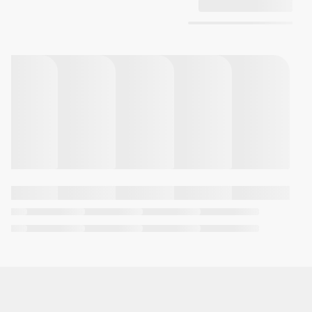
واحد اندازه‌گیری: 1 ثانیه
محدوده شمارش معکوس: 24
ساعت
محدوده تنظیم زمان شروع شمارش
معکوس: 1 دقیقه تا 24 ساعت
(افزایش 1 دقیقه‌ای و افزایش 1
ساعتی)
٥ آلارم روزانه (با 1 آلارم تأخیردار)
بوق ساعتی
تقویم خودکار کامل (تا سال 2099)
فرمت 12/24 ساعته
نواخت عملکرد دکمه روشن/
خاموش