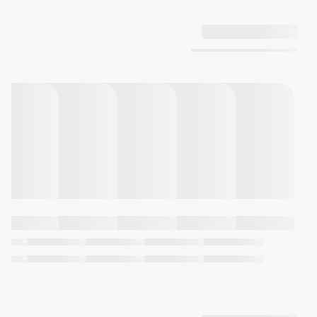
مقاومت در برابر آب تا عمق 200
متری
نور پس‌زمینه الکتروشب‌تاب مدت
روشنایی قابل انتخاب (1.5 ثانیه یا 3
ثانیه)، پس‌تاب
زمان جهانی
29 منطقه زمانی (48 شهر)، ساعت
تابستانی روشن/خاموش
کرونومتر 1/100 ثانیه‌ای
ظرفیت اندازه‌گیری: 59'59.99''
حالت‌های اندازه‌گیری: زمان
سپری‌شده، زمان مقطعی، زمان‌های
جایگاه اول و دوم
تایمر شمارش معکوس