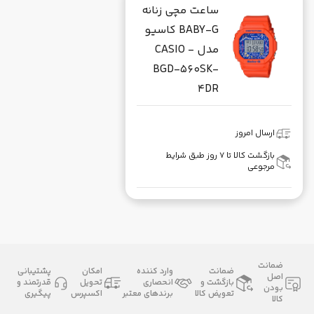
ساعت مچی زنانه
BABY-G کاسیو
مدل CASIO -
BGD-560SK-
4DR
ارسال امروز
بازگشت کالا تا ۷ روز طبق شرایط
مرجوعی
ضمانت
ضمانت
وارد کننده
امکان
پشتیبانی
اصل
بازگشت و
انحصاری
تحویل
قدرتمند و
بودن
تعویض کالا
برندهای معتبر
اکسپرس
پیگیری
کالا