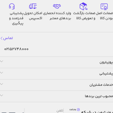
وقت‌نمای معمولی: ساعت، دقیقه،
ثانیه، ق.ظ/ب.ظ، تاریخ، روز
ضمانت اصل
ضمانت بازگشت
وارد کننده انحصاری
امکان تحویل
پشتیبانی
بودن کالا
و تعویض کالا
برندهای معتبر
اکسپرس
قدرتمند و
پیگیری
دقت: ±30 ثانیه در هر ماه
عمر تقریبی باتری: 3 سال با باتری
تماس
CR1616
02152748000
پوزیترون
پشتیبانی
خدمات مشتریان
محبوب ترین برندها
تلفن
پوزیترون در شبکه