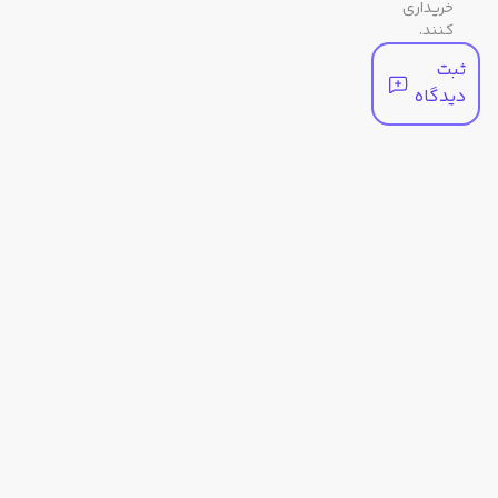
خریداری
رنگ
کنند.
مشکی / دودی تیره
بند
ثبت
دیدگاه
مشخصات عملکردی
کرنومتر
1/100 ثانیه
سایر
توضیحات
جنس بدنه / قاب: رزین / استیل
بیشتر
بند رزین
شب‌نما (Neobrite)