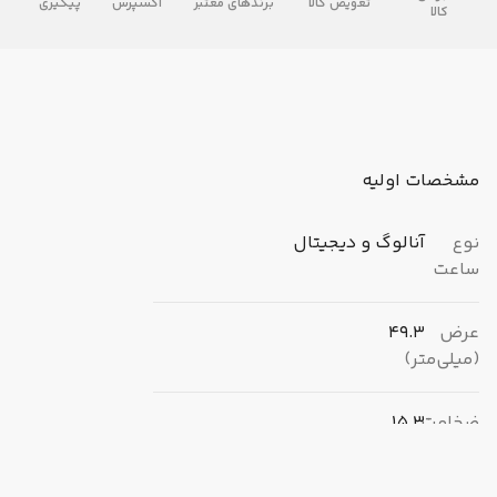
تعویض کالا
برندهای معتبر
اکسپرس
پیگیری
کالا
مشخصات اولیه
نوع
آنالوگ و دیجیتال
ساعت
عرض
49.3
(میلی‌متر)
ضخامت
15.3
(میلی‌متر)