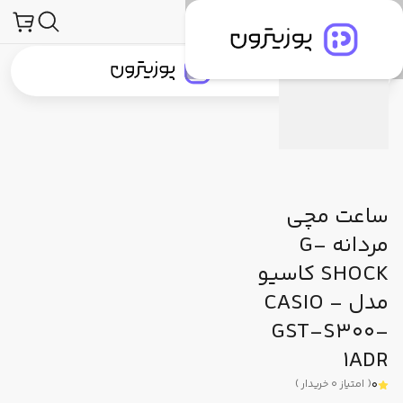
محصولات
ساعت و لوازم جانبی ساعت
ساعت مچی
جی شاک (G-Shock)
مشخصات فنی
دیدگاه کاربران
پیشنهاد ما
جستجو در
جستجو در
دسته‌بندی محصولات
برندهای پوزیترون
پوزیترون‌کلاب
بلاگ
ساعت مچی
مردانه G-
SHOCK کاسیو
مدل CASIO -
GST-S300-
1ADR
0
(
امتیاز
0
خریدار
)