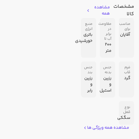
مشخصات
مشاهده
کالا
همه
مناسب
مقاومت
منبع
برای
در
انرژی
برابر
آقایان
باتری
آب تا
خورشیدی
200
متر
فرم
جنس
جنس
قاب
بدنه
بند
گرد
رزین
رزین
و
و
استیل
رابر
نوع
قفل
سگکی
مشاهده همه ویژگی ها