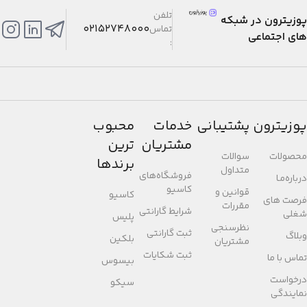
تاریکی گذاشته می‌شود صفحه
تلفن
پوزیترون در شبکه
نمایش خاموش می‌شود تا نیرو
02152748000
تماس
های اجتماعی
ذخیره شود)
:
تقویم خودکار کامل (تا سال 2099)
فرمت 12/24 ساعته
پوزیترون
پشتیبانی
خدمات
محبوب
نواخت عملکرد دکمه روشن/
مشتریان
ترین
محصولات
سوالات
خاموش
برندها
متداول
فروشگاه‌های
درباره‌مـا
کاسیو
وقت‌نمای معمولی
قوانین و
کاسیو
فرصت های
مقررات
آنالوگ: 2 عقربه (ساعت‌شمار،
شرایط گارانتی
شغلی
پلیس
دقیقه‌شمار (عقربه هر 20 ثانیه
نظرسنجی
ثبت گارانتی
وبلاگ
بلکین
حرکت می‌کند))
مشتریان
ثبت شکایات
دیجیتال: ساعت، دقیقه، ثانیه، ب.ظ،
تماس با ما
بیسوس
ماه، تاریخ، روز
درخواست
سیکو
نمایندگی
دقت: ±15 ثانیه در هر ماه