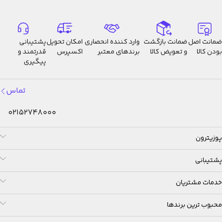
محدوده شمارش معکوس: 100
دقیقه
محدوده تنظیم زمان شروع شمارش
معکوس: 1 ثانیه تا 100 دقیقه
ضمانت اصل
ضمانت بازگشت
وارد کننده انحصاری
امکان تحویل
پشتیبانی
(افزایش 1 ثانیه‌ای، افزایش 1
بودن کالا
و تعویض کالا
برندهای معتبر
اکسپرس
قدرتمند و
پیگیری
دقیقه‌ای)
٥ آلارم روزانه
تماس
بوق ساعتی
02152748000
ویژگی حرکت موقتی عقربه‌ها
پوزیترون
(عقربه‌ها از جلو صفحه نمایش
دیجیتال کنار می‌روند تا مانع دید
پشتیبانی
محتوای صفحه دیجیتال نشوند)
خدمات مشتریان
نشانگر سطح باتری
محبوب ترین برندها
ذخیره نیرو (زمانی که ساعت مچی در