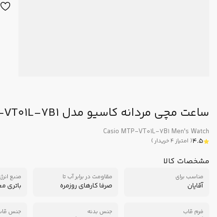
ساعت مچی مردانه کاسیو مدل MTP-VT01L-7B1
Casio MTP-VT01L-7B1 Men's Watch
4.5
(
امتیاز
4
خریدار
)
مشخصات کالا
مناسب برای
مقاومت در برابر آب تا
منبع انرژ
آقایان
صرفا کارهای روزمره
باتری م
فرم قاب
جنس بدنه
جنس قاب