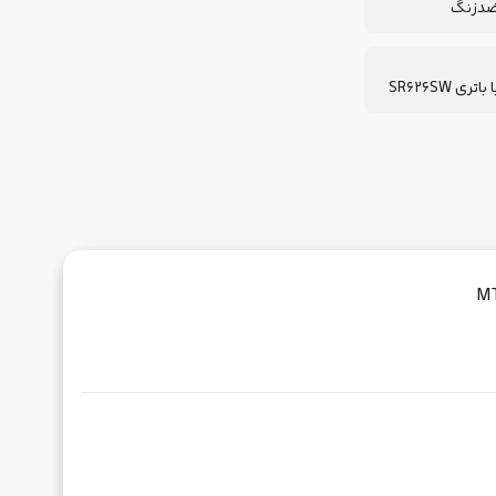
ضدزنگ