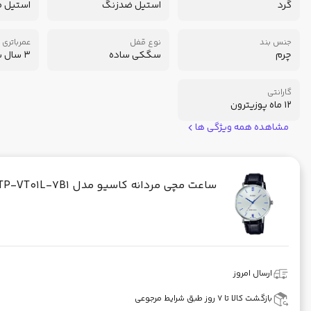
گرد
استیل ضدزنگ
استیل 
جنس بند
نوع قفل
عمرباتری
چرم
سگکی ساده
3 سال با باتری SR626SW
گارانتی
12 ماه پوزیترون
مشاهده همه ویژگی ها
ساعت مچی مردانه کاسیو مدل MTP-VT01L-7B1
ارسال امروز
بازگشت کالا تا ۷ روز طبق شرایط مرجوعی