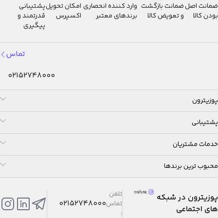
ضمانت اصل
ضمانت بازگشت
وارد کننده انحصاری
امکان تحویل
پشتیبانی
بودن کالا
و تعویض کالا
برندهای معتبر
اکسپرس
قدرتمند و
پیگیری
تماس
02152748000
پوزیترون
پشتیبانی
خدمات مشتریان
محبوب ترین برندها
تلفن
پوزیترون در شبکه
02152748000
تماس
های اجتماعی
: