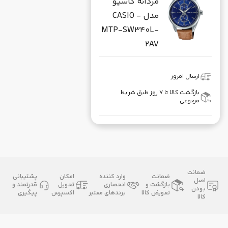
مردانه کاسیو
مدل CASIO -
MTP-SW340L-
2AV
ارسال امروز
بازگشت کالا تا ۷ روز طبق شرایط
مرجوعی
ضمانت
ضمانت
وارد کننده
امکان
پشتیبانی
اصل
بازگشت و
انحصاری
تحویل
قدرتمند و
بودن
تعویض کالا
برندهای معتبر
اکسپرس
پیگیری
کالا