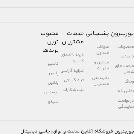
پوزیترون
پشتیبانی
خدمات
محبوب
مشتریان
ترین
محصولات
سوالات
برندها
متداول
فروشگاه‌های
درباره‌مـا
کاسیو
قوانین و
کاسیو
فرصت های
مقررات
شرایط گارانتی
شغلی
پلیس
نظرسنجی
ثبت گارانتی
وبلاگ
بلکین
مشتریان
ثبت شکایات
تماس با ما
بیسوس
درخواست
سیکو
نمایندگی
پوزیترون
فروشگاه آنلاین ساعت و لوازم جانبی دیجیتال