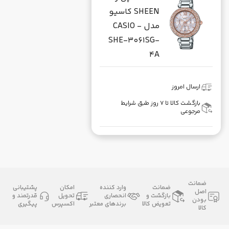
SHEEN کاسیو
مدل CASIO -
SHE-3061SG-
4A
ارسال امروز
بازگشت کالا تا ۷ روز طبق شرایط
مرجوعی
ضمانت
ضمانت
وارد کننده
امکان
پشتیبانی
اصل
بازگشت و
انحصاری
تحویل
قدرتمند و
بودن
تعویض کالا
برندهای معتبر
اکسپرس
پیگیری
کالا