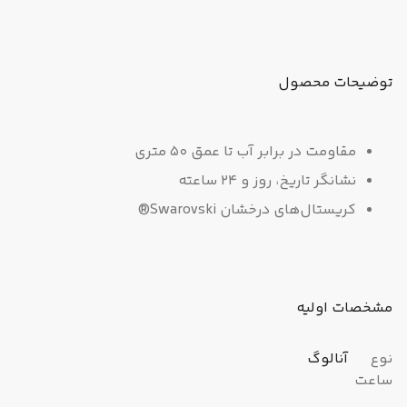
توضیحات محصول
مقاومت در برابر آب تا عمق 50 متری
نشانگر تاریخ، روز و 24 ساعته
کریستال‌های درخشان Swarovski®
برای قاب ساعت
قاب یون‌اندود صورتی طلایی
مشخصات اولیه
این قطعه با ارزش را می‌توان با برچسب
«ساخته شده با کریستال‌های
نوع
آنالوگ
Swarovski®» شناخت که به عنوان گواهی
ساعت
اصالت برند به کار می‌رود. این گواهی نشان