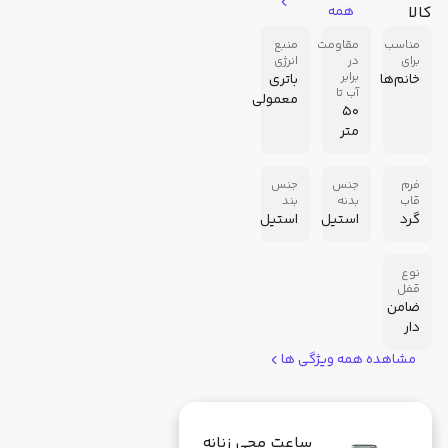
کالا
همه
مناسب
مقاومت
منبع
برای
در
انرژی
برابر
خانم‌ها
باتری
آب تا
معمولی
50
متر
فرم
جنس
جنس
قاب
بدنه
بند
گرد
استیل
استیل
نوع
قفل
ضامن
دار
مشاهده همه ویژگی ها
ساعت مچی زنانه