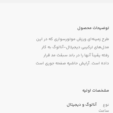
توضیحات محصول
طرح زمینه‌ای ورزش موتورسواری که در این
مدل‌های ترکیبی دیجیتال-آنالوگ به کار
رفته یقیناً آنها را در باند سبقت مد قرار
داده است. آرایش حاشیه صفحه جوری است
که به دیسک ترمز موتور سیکلت شباهت
دارد، و نقطه اتصال عقربه‌ها یا هم شکل
یک چرخ‌دنده را ایجاد می‌کنند.
مشخصات اولیه
نوع
آنالوگ و دیجیتال
ساعت