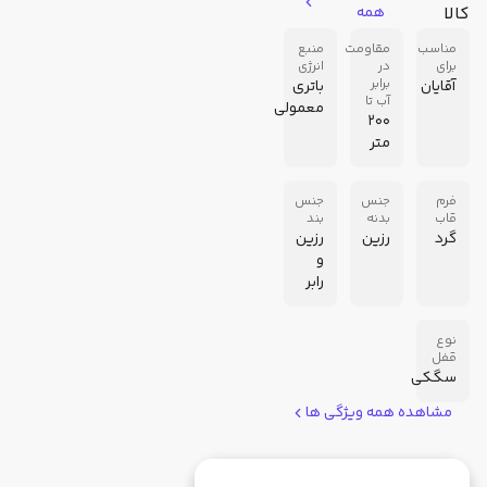
کالا
همه
مناسب
مقاومت
منبع
برای
در
انرژی
برابر
آقایان
باتری
آب تا
معمولی
200
متر
فرم
جنس
جنس
قاب
بدنه
بند
گرد
رزین
رزین
و
رابر
نوع
قفل
سگکی
مشاهده همه ویژگی ها