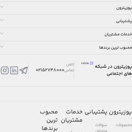
دیجیتال: ساعت، دقیقه، ثانیه، ب.ظ،
پوزیترون
ماه، تاریخ، روز
پشتیبانی
دقت: ±15 ثانیه در هر ماه
خدمات مشتریان
عمر تقریبی باتری: 3 سال با باتری
محبوب ترین برندها
CR1220
تلفن
پوزیترون در شبکه
02152748000
تماس
های اجتماعی
:
پوزیترون
پشتیبانی
خدمات
محبوب
مشتریان
ترین
محصولات
سوالات
برندها
متداول