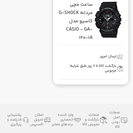
ساعت مچی
مردانه G-SHOCK
کاسیو مدل
CASIO - GA-
120-1A
ارسال امروز
بازگشت کالا تا ۷ روز طبق شرایط
مرجوعی
ضمانت
ضمانت
وارد کننده
امکان
پشتیبانی
اصل
بازگشت و
انحصاری
تحویل
قدرتمند و
بودن
تعویض کالا
برندهای معتبر
اکسپرس
پیگیری
کالا