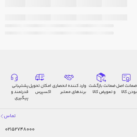
محدوده تنظیم زمان شروع شمارش
معکوس: 1 دقیقه تا 24 ساعت
(افزایش 1 دقیقه‌ای و افزایش 1
ساعتی)
سایر موارد: تکرار خودکار
5 آلارم روزانه (با 1 آلارم تأخیردار)
بوق ساعتی
تقویم خودکار کامل (تا سال 2099)
ضمانت اصل
ضمانت بازگشت
وارد کننده انحصاری
امکان تحویل
پشتیبانی
فرمت 12/24 ساعته
بودن کالا
و تعویض کالا
برندهای معتبر
اکسپرس
قدرتمند و
پیگیری
وقت‌نمای معمولی
آنالوگ: 2 عقربه (ساعت‌شمار،
تماس
دقیقه‌شمار (عقربه هر 20 ثانیه
حرکت می‌کند))، 1 صفحه مدرج
02152748000
(سرعت)