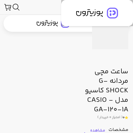
محصولات
ساعت و لوازم جانبی ساعت
ساعت مچی
جی شاک (G-Shock)
توضیحات محصول
مشخصات فنی
دیدگاه کاربران
جستجو در
جستجو در
دسته‌بندی محصولات
برندهای پوزیترون
پوزیترون‌کلاب
بلاگ
ساعت مچی
مردانه G-
SHOCK کاسیو
مدل CASIO -
GA-120-1A
0
(
امتیاز
0
خریدار
)
مشخصات
مشاهده