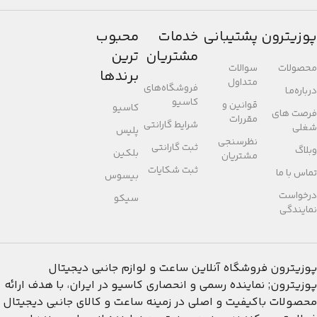
پوزیترون
پشتیبانی
خدمات
محبوب
مشتریان
ترین
محصولات
سوالات
برندها
متداول
فروشگاه‌های
درباره‌مـا
کاسیو
قوانین و
کاسیو
فرصت های
مقررات
شرایط گارانتی
شغلی
پلیس
نظرسنجی
ثبت گارانتی
وبلاگ
بلکین
مشتریان
ثبت شکایات
تماس با ما
بیسوس
درخواست
سیکو
نمایندگی
پوزیترون
فروشگاه آنلاین ساعت و لوازم جانبی دیجیتال
پوزیترون; نماینده رسمی و انحصاری کاسیو در ایران، با هدف ارائه
محصولات باکیفیت و اصلی در زمینه ساعت و کالای جانبی دیجیتال