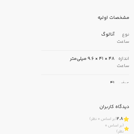
برابر آب تاعمق 30 متریشما را از نگرانی در
هنگام بیرون آمدن در باران یا شستشو رها
مشخصات اولیه
می کند.
نوع
آنالوگ
ساعت
اندازه
48 × 41 × 9.6 میلی‌متر
ساعت
عرض
41
(میلی‌متر)
دیدگاه کاربران
ضخامت
9.6
(میلی‌متر)
2.8
(بر اساس 0 نظر)
(بر اساس 0
وزن
55 گرم
نظر)