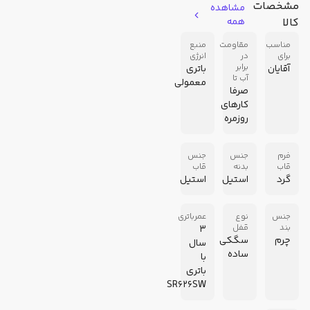
مشخصات
مشاهده
کالا
همه
مناسب
مقاومت
منبع
برای
در
انرژی
برابر
آقایان
باتری
آب تا
معمولی
صرفا
کارهای
روزمره
فرم
جنس
جنس
قاب
بدنه
قاب
گرد
استیل
استیل
جنس
نوع
عمرباتری
بند
قفل
3
چرم
سگکی
سال
ساده
با
باتری
SR626SW