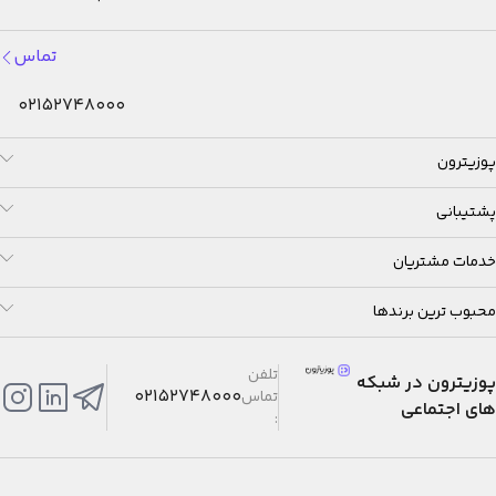
تماس
02152748000
پوزیترون
پشتیبانی
خدمات مشتریان
محبوب ترین برندها
تلفن
پوزیترون در شبکه
02152748000
تماس
های اجتماعی
: