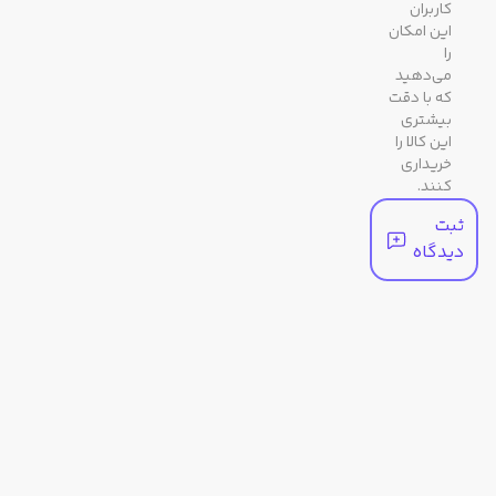
جنس
معدنی
کاربران
این امکان
شیشه
را
می‌دهید
رنگ
نقره ای
که با دقت
بیشتری
بند
این کالا را
خریداری
کنند.
ثبت
دیدگاه