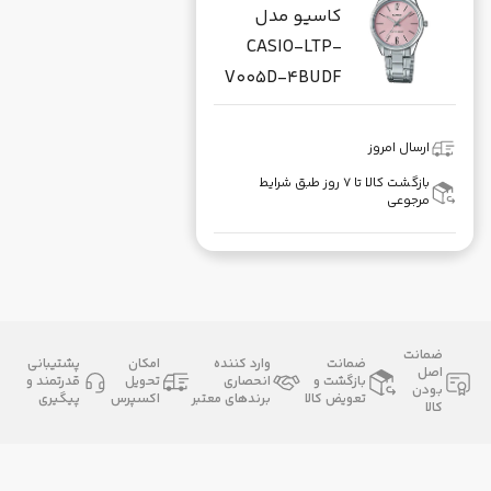
کاسیو مدل
CASIO-LTP-
V005D-4BUDF
ارسال امروز
بازگشت کالا تا ۷ روز طبق شرایط
مرجوعی
ضمانت
ضمانت
وارد کننده
امکان
پشتیبانی
اصل
بازگشت و
انحصاری
تحویل
قدرتمند و
بودن
تعویض کالا
برندهای معتبر
اکسپرس
پیگیری
کالا