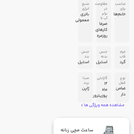
مناسب
مقاومت
منبع
برای
در
انرژی
برابر
خانم‌ها
باتری
آب تا
معمولی
صرفا
کارهای
روزمره
فرم
جنس
جنس
قاب
بدنه
بند
گرد
استیل
استیل
نوع
گارانتی
مبدا
قفل
برند
12
ضامن
ژاپن
ماه
دار
پوزیترون
مشاهده همه ویژگی ها
ساعت مچی زنانه