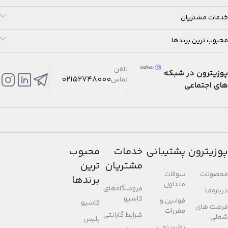
خدمات مشتریان
محبوب ترین برندها
تلفن
پوزیترون در شبکه
02152748000
تماس
های اجتماعی
:
پوزیترون
پشتیبانی
خدمات
محبوب
مشتریان
ترین
محصولات
سوالات
برندها
متداول
فروشگاه‌های
درباره‌مـا
کاسیو
قوانین و
کاسیو
فرصت های
مقررات
شرایط گارانتی
شغلی
پلیس
نظرسنجی