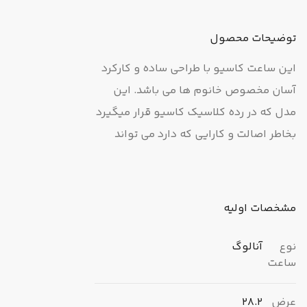
توضیحات محصول
این ساعت کاسیو با طراحی ساده و کارکرد
آسان مخصوص خانوم ها می باشد. این
مدل که در رده کلاسیک کاسیو قرار میگیرد
بخاطر اصالت و کارایی که دارد می تواند
هم به عنوان یک اکسسوری زینتی و هم
به عنوان یک اکسسوری کاربردی میزان
سلیقه و دقت یک خانم را در استایلی که
مشخصات اولیه
انتخاب می کند، برساند از ویژگی های این
مدل می توان به بند استیل ضدزنگ آن
نوع
آنالوگ
ساعت
اشاره کرد. این ساعت مچی در برابر مرطوب
شدن و پاشیدن آب روی آن مقاوم است اما
عرض
28.2