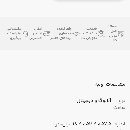
ضمانت
ضمانت
وارد کننده
امکان
پشتیبانی
اصل
بازگشت و
انحصاری
تحویل
قدرتمند و
بودن
تعویض کالا
برندهای معتبر
اکسپرس
پیگیری
کالا
مشخصات اولیه
نوع
آنالوگ و دیجیتال
ساعت
اندازه
57.5 × 53.4 × 18.4 میلی‌متر