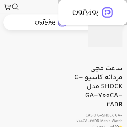
محصولات
ساعت و لوازم جانبی ساعت
ساعت مچی
جی شاک (G-Shock)
مشخصات فنی
دیدگاه کاربران
پیشنهاد ما
جستجو در
جستجو در
دسته‌بندی محصولات
برندهای پوزیترون
پوزیترون‌کلاب
بلاگ
ساعت مچی
مردانه کاسیو G-
SHOCK مدل
GA-700CA-
2ADR
CASIO G-SHOCK GA-
700CA-2ADR Men's Watch
(
امتیاز
2
خریدار
)