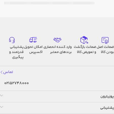
تقویم
کاملا خودکار تا سال 2099
عملکرد
قابلیت روشن و خاموش‌کردن صدای
بی‌صدا
دکمه‌ها
دقت
±15 ثانیه در ماه
ضمانت اصل
ضمانت بازگشت
وارد کننده انحصاری
امکان تحویل
پشتیبانی
ساعت
بودن کالا
و تعویض کالا
برندهای معتبر
اکسپرس
قدرتمند و
پیگیری
تماس
02152748000
پوزیترون
پشتیبانی