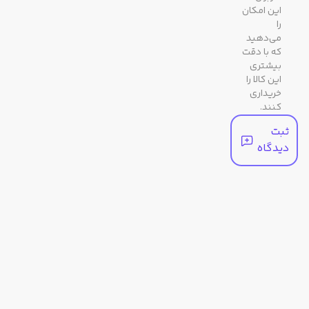
برند
این امکان
را
می‌دهید
که با دقت
مشخصات ظاهری
بیشتری
این کالا را
رنگ
سرمه ای
خریداری
بدنه
کنند.
ثبت
رنگ
مشکی / دودی تیره ، سرمه ای
دیدگاه
صفحه
رنگ
سرمه‌ای
قاب
جنس
معدنی
شیشه