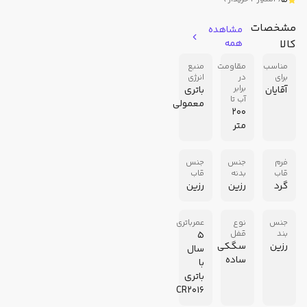
5
مشخصات
مشاهده
کالا
همه
مناسب
مقاومت
منبع
برای
در
انرژی
برابر
آقایان
باتری
آب تا
معمولی
200
متر
فرم
جنس
جنس
قاب
بدنه
قاب
گرد
رزین
رزین
جنس
نوع
عمرباتری
بند
قفل
5
رزین
سگکی
سال
ساده
با
باتری
CR2016