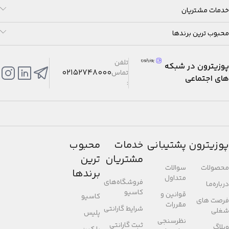
خدمات مشتریان
محبوب ترین برندها
تلفن
پوزیترون در شبکه
02152748000
تماس
های اجتماعی
:
پوزیترون
پشتیبانی
خدمات
محبوب
مشتریان
ترین
محصولات
سوالات
برندها
متداول
فروشگاه‌های
درباره‌مـا
کاسیو
قوانین و
کاسیو
فرصت های
مقررات
شرایط گارانتی
شغلی
پلیس
نظرسنجی
ثبت گارانتی
وبلاگ