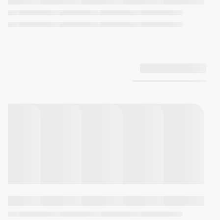
دارای آلارم رسیدن به تارگت و شروع
کرنومتر از طریق حالت timekeeping
تایمر
تایمر شمارش معکوس (واحد: 1/10
ثانیه)
قابلیت اندازه‌گیری تا 60 دقیقه
قابلیت تنظیم از 1 تا 60 دقیقه
(بازه‌های یک دقیقه‌ای)
آلارم
5 آلارم روزانه (یک آلارم با قابلیت
توقف موقت)
زنگ هشدار ساعتی
نورپردازی
نور پس‌زمینه LED صفحه آنالوگ و
و رنگ
دیجیتال با فناوری Super
نور
Illuminator به رنگ سفید با قابلیت
تنظیم مدت (1.5 و 3 ثانیه)