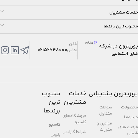
خدمات مشتریان
محبوب ترین برندها
تلفن
پوزیترون در شبکه
02152748000
تماس
های اجتماعی
:
پوزیترون
پشتیبانی
خدمات
محبوب
مشتریان
ترین
محصولات
سوالات
برندها
متداول
فروشگاه‌های
درباره‌مـا
کاسیو
قوانین و
کاسیو
فرصت های
مقررات
شرایط گارانتی
شغلی
پلیس