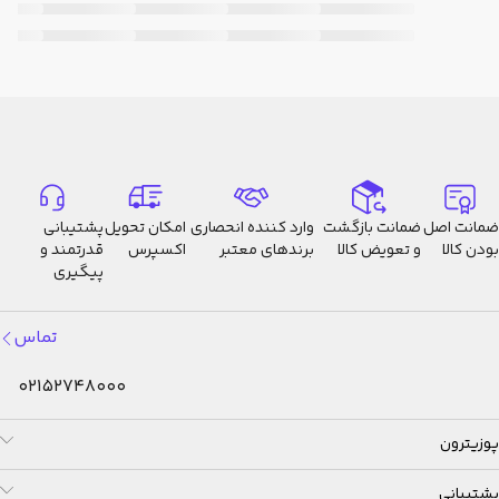
ضمانت اصل
ضمانت بازگشت
وارد کننده انحصاری
امکان تحویل
پشتیبانی
بودن کالا
و تعویض کالا
برندهای معتبر
اکسپرس
قدرتمند و
پیگیری
تماس
02152748000
پوزیترون
پشتیبانی