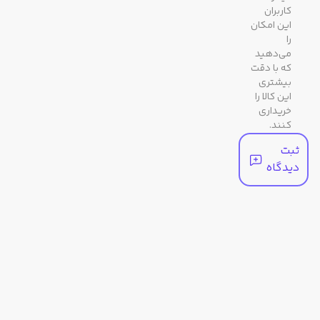
مشخصات ظاهری
کاربران
این امکان
را
رنگ
نقره ای
می‌دهید
بدنه
که با دقت
بیشتری
این کالا را
رنگ
مشکی / دودی تیره
خریداری
صفحه
کنند.
ثبت
رنگ
نقره‌ای
دیدگاه
قاب
جنس
معدنی
شیشه
رنگ
نقره ای
بند