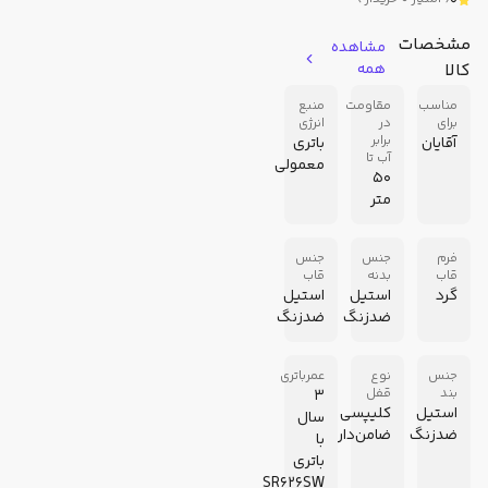
0
مشخصات
مشاهده
کالا
همه
مناسب
مقاومت
منبع
برای
در
انرژی
برابر
آقایان
باتری
آب تا
معمولی
50
متر
فرم
جنس
جنس
قاب
بدنه
قاب
گرد
استیل
استیل
ضدزنگ
ضدزنگ
جنس
نوع
عمرباتری
بند
قفل
3
استیل
کلیپسی
سال
ضدزنگ
ضامن‌دار
با
باتری
SR626SW