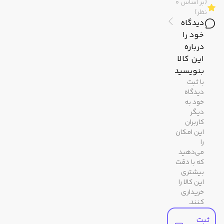
(بر اساس 0
نظر)
مشخصات ظاهری
دیدگاه
خود را
رنگ
نقره ای
درباره
بدنه
این کالا
بنویسید
رنگ
سفید
با ثبت
دیدگاه
صفحه
خود به
دیگر
جنس
معدنی
کاربران
این امکان
شیشه
را
می‌دهید
رنگ
قهوه ای / مسی
که با دقت
بیشتری
بند
این کالا را
خریداری
کنند.
ثبت