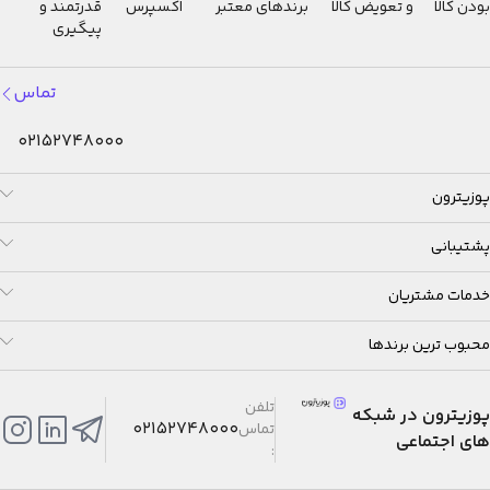
بودن کالا
و تعویض کالا
برندهای معتبر
اکسپرس
قدرتمند و
پیگیری
تماس
02152748000
پوزیترون
پشتیبانی
خدمات مشتریان
محبوب ترین برندها
تلفن
پوزیترون در شبکه
02152748000
تماس
های اجتماعی
: