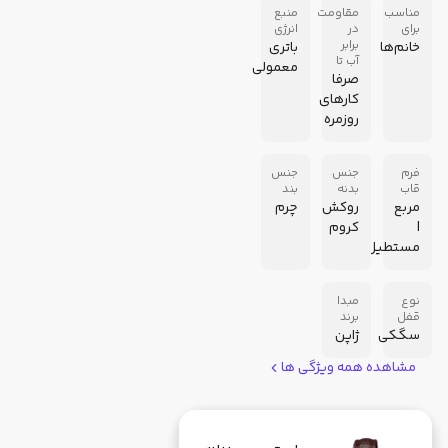
مناسب
مقاومت
منبع
برای
در
انرژی
برابر
خانم‌ها
باتری
آب تا
معمولی
صرفا
کارهای
روزمره
فرم
جنس
جنس
قاب
بدنه
بند
مربع
روکش
چرم
|
کروم
مستطیل
نوع
مبدا
قفل
برند
سگکی
ژاپن
مشاهده همه ویژگی ها