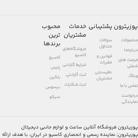
پوزیترون
پشتیبانی
خدمات
محبوب
مشتریان
ترین
محصولات
سوالات
برندها
متداول
فروشگاه‌های
درباره‌مـا
کاسیو
قوانین و
کاسیو
فرصت های
مقررات
شرایط گارانتی
شغلی
پلیس
نظرسنجی
ثبت گارانتی
وبلاگ
بلکین
مشتریان
ثبت شکایات
تماس با ما
بیسوس
درخواست
سیکو
نمایندگی
پوزیترون
فروشگاه آنلاین ساعت و لوازم جانبی دیجیتال
پوزیترون; نماینده رسمی و انحصاری کاسیو در ایران، با هدف ارائه