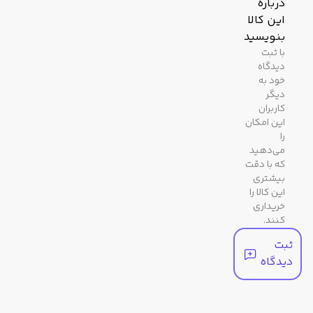
درباره
بدنه
این کالا
بنویسید
رنگ
سرمه ای
با ثبت
دیدگاه
صفحه
خود به
دیگر
جنس
معدنی
کاربران
این امکان
شیشه
را
می‌دهید
رنگ
سرمه ای
که با دقت
بیشتری
بند
این کالا را
خریداری
کنند.
مشخصات عملکردی
ثبت
دیدگاه
کرنومتر
1/100 ثانیه