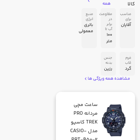
کالا
همه
مناسب
مقاومت
منبع
برای
در
انرژی
برابر
آقایان
باتری
آب تا
معمولی
100
متر
فرم
جنس
قاب
بدنه
گرد
رزین
مشاهده همه ویژگی ها
ساعت مچی
مردانه PRO
TREK کاسیو
مدل CASIO-
PRT-B50-2