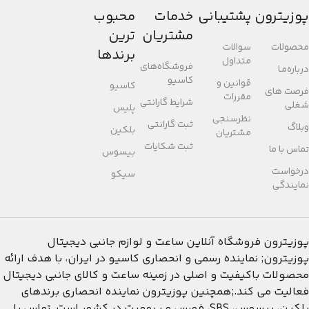
پوزیترون
پشتیبانی
خدمات
محبوب
مشتریان
ترین
محصولات
سوالات
برندها
متداول
فروشگاه‌های
درباره‌مـا
کاسیو
قوانین و
کاسیو
فرصت های
مقررات
شرایط گارانتی
شغلی
پلیس
نظرسنجی
ثبت گارانتی
وبلاگ
بلکین
مشتریان
ثبت شکایات
تماس با ما
بیسوس
درخواست
سیکو
نمایندگی
پوزیترون
فروشگاه آنلاین ساعت و لوازم جانبی دیجیتال
پوزیترون; نماینده رسمی و انحصاری کاسیو در ایران، با هدف ارائه
محصولات باکیفیت و اصلی در زمینه ساعت و کالای جانبی دیجیتال
فعالیت می کند.;همچنین پوزیترون نماینده انحصاری برندهای
بلکین، بیسوس، SBS، فورس و پرومیت در کشور است. تماس با