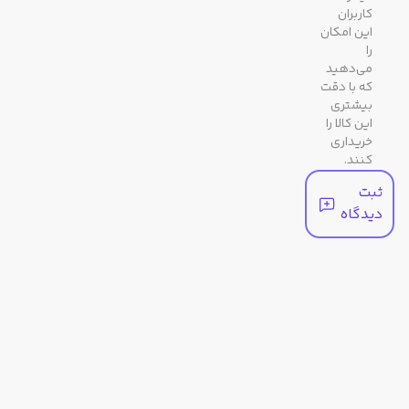
کاربران
این امکان
مقاومت در برابر آب تا عمق 200
را
متری
می‌دهید
که با دقت
بیشتری
نور پس‌زمینه الکتروشب‌تاب
این کالا را
کلید روشنایی تمام خودکار، مدت
خریداری
روشنایی قابل انتخاب
کنند.
ثبت
نشانگر نمودار جزر و مد
دیدگاه
اطلاعات کره ماه (وضعیت ماه در
تاریخ خاص، نمودار مرحله ماه)
زمان جهانی
31 منطقه زمانی (48 شهر + ساعت
هماهنگ جهانی)، نمایش کد شهر،
ساعت تابستانی روشن/خاموش