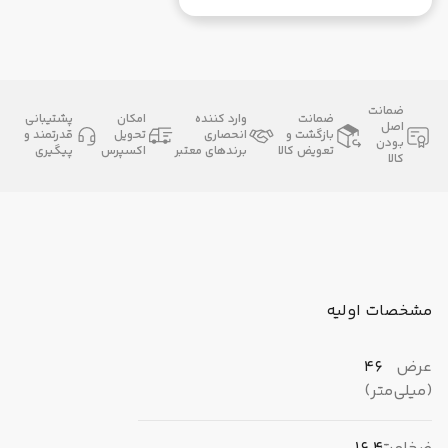
ضمانت
ضمانت
وارد کننده
امکان
پشتیبانی
اصل
بازگشت و
انحصاری
تحویل
قدرتمند و
بودن
تعویض کالا
برندهای معتبر
اکسپرس
پیگیری
کالا
مشخصات اولیه
عرض
46
(میلی‌متر)