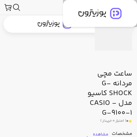
محصولات
ساعت و لوازم جانبی ساعت
ساعت مچی
جی شاک (G-Shock)
مشخصات فنی
دیدگاه کاربران
پیشنهاد ما
جستجو در
جستجو در
دسته‌بندی محصولات
برندهای پوزیترون
پوزیترون‌کلاب
بلاگ
ساعت مچی
مردانه G-
SHOCK کاسیو
مدل CASIO -
G-9100-1
0
(
امتیاز
0
خریدار
)
مشخصات
مشاهده