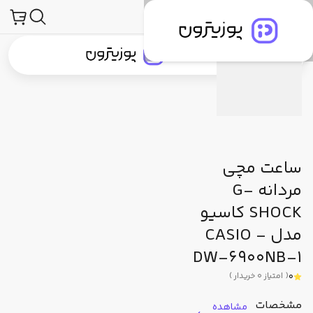
محصولات
ساعت و لوازم جانبی ساعت
ساعت مچی
جی شاک (G-Shock)
مشخصات فنی
دیدگاه کاربران
پیشنهاد ما
جستجو در
جستجو در
دسته‌بندی محصولات
برندهای پوزیترون
پوزیترون‌کلاب
بلاگ
ساعت مچی
مردانه G-
SHOCK کاسیو
مدل CASIO -
DW-6900NB-1
0
(
امتیاز
0
خریدار
)
مشخصات
مشاهده