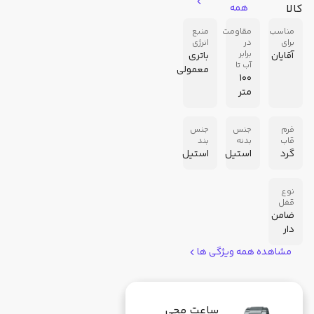
کالا
همه
مناسب
مقاومت
منبع
برای
در
انرژی
برابر
آقایان
باتری
آب تا
معمولی
100
متر
فرم
جنس
جنس
قاب
بدنه
بند
گرد
استیل
استیل
نوع
قفل
ضامن
دار
مشاهده همه ویژگی ها
ساعت مچی