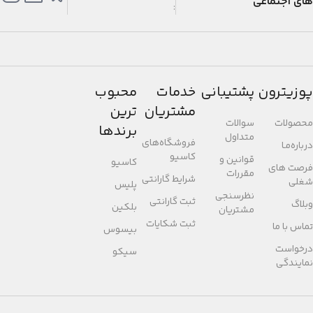
های اجتماعی
:
پوزیترون
پشتیبانی
خدمات
محبوب
مشتریان
ترین
محصولات
سوالات
برندها
متداول
فروشگاه‌های
درباره‌مـا
کاسیو
قوانین و
کاسیو
فرصت های
مقررات
شرایط گارانتی
شغلی
پلیس
نظرسنجی
ثبت گارانتی
وبلاگ
بلکین
مشتریان
ثبت شکایات
تماس با ما
بیسوس
درخواست
سیکو
نمایندگی