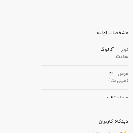
مشخصات اولیه
نوع
آنالوگ
ساعت
عرض
41
(میلی‌متر)
ضخامت
10.4
(میلی‌متر)
دیدگاه کاربران
برند
کاسیو (CASIO)