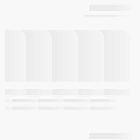
قاب یون‌اندود مشکی
مقاومت در برابر آب تا عمق 100
متری
نمایش تاریخ
وقت‌نمای معمولی
آنالوگ: 3 عقربه (ساعت‌شمار،
دقیقه‌شمار، ثانیه‌شمار)
دقت: ±20 ثانیه در هر ماه
عمر تقریبی باتری: 3 سال با باتری
SR927SW
ابعاد قاب : 47.2×41×10.4میلیمتر