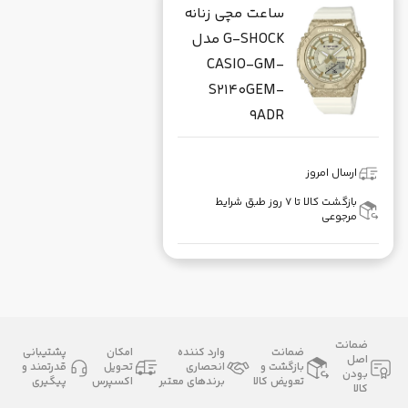
ساعت مچی زنانه
G-SHOCK مدل
CASIO-GM-
S2140GEM-
9ADR
ارسال امروز
بازگشت کالا تا ۷ روز طبق شرایط
مرجوعی
ضمانت
ضمانت
وارد کننده
امکان
پشتیبانی
اصل
بازگشت و
انحصاری
تحویل
قدرتمند و
بودن
تعویض کالا
برندهای معتبر
اکسپرس
پیگیری
کالا