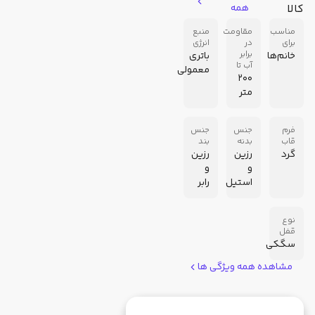
کالا
همه
مناسب
مقاومت
منبع
برای
در
انرژی
برابر
خانم‌ها
باتری
آب تا
معمولی
200
متر
فرم
جنس
جنس
قاب
بدنه
بند
گرد
رزین
رزین
و
و
استیل
رابر
نوع
قفل
سگکی
مشاهده همه ویژگی ها