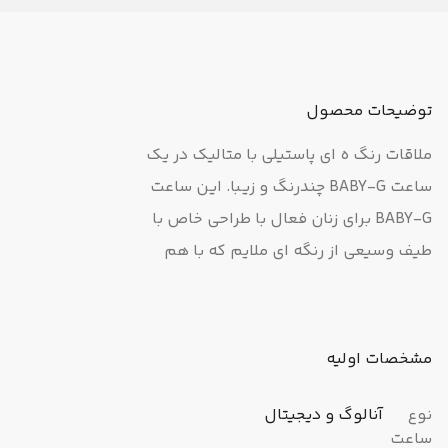
توضیحات محصول
ملاقات رنگ ه ای پاستیلی با متالیک در یک
ساعت BABY-G چندرنگ و زیبا. این ساعت
BABY-G برای زنان فعال با طراحی خاص با
طیف وسیعی از رنگه ای ملایم که با هم
ترکیب شده‌اند، ساخته شده است. عقربه‌ها،
نشانهه ای شاخص و سایر اجزای صفحه
دارای روکش فلزی با درخشندگی فوق
مشخصات اولیه
العاده هستند که با تضاد خیره کننده خود
در کنار قاب و بند مات، ظاهری منحصر به
نوع
آنالوگ و دیجیتال
ساعت
فرد به این ساعت می بخشد. این ساعت‌ در