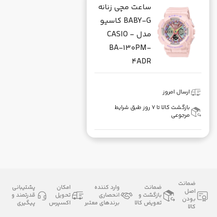
ساعت مچی زنانه
BABY-G کاسیو
مدل CASIO -
BA-130PM-
4ADR
ارسال امروز
بازگشت کالا تا ۷ روز طبق شرایط
مرجوعی
ضمانت
ضمانت
وارد کننده
امکان
پشتیبانی
اصل
بازگشت و
انحصاری
تحویل
قدرتمند و
بودن
تعویض کالا
برندهای معتبر
اکسپرس
پیگیری
کالا