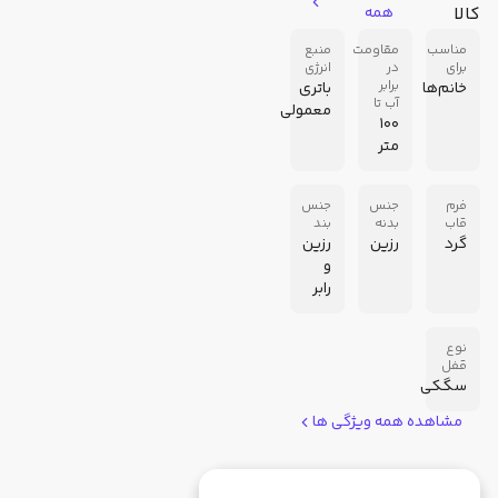
کالا
همه
مناسب
مقاومت
منبع
برای
در
انرژی
برابر
خانم‌ها
باتری
آب تا
معمولی
100
متر
فرم
جنس
جنس
قاب
بدنه
بند
گرد
رزین
رزین
و
رابر
نوع
قفل
سگکی
مشاهده همه ویژگی ها