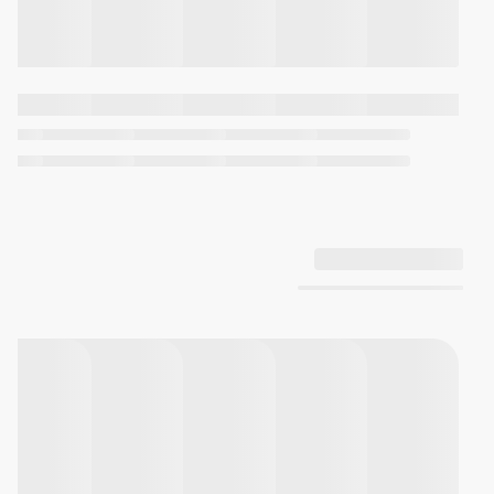
(تا سال 2099) | فرمت 12/24 ساعته |
صدای عملکرد دکمه روشن/خاموش
| زمان سنجی منظم، آنالوگ: 2 عقربه
(ساعت، دقیقه (حرکت عقربه هر 20
ثانیه)) ، دیجیتال: ساعت، دقیقه،
ثانیه، بعد از ظهر، ماه، تاریخ، روز|
دقت: 30 ± ثانیه در ماه | تقریبا عمر
باتری: 2 سال با SR726W × 2