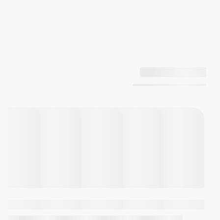
تقریبی باتری: 3 سال با باتری
SR920SW