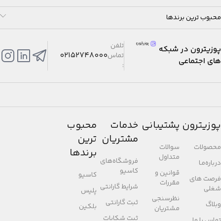
محبوب ترین برندها
تلفن
پوزیترون در شبکه
02152748000
تماس
های اجتماعی
:
پوزیترون
پشتیبانی
خدمات
محبوب
مشتریان
ترین
محصولات
سوالات
برندها
متداول
فروشگاه‌های
درباره‌مـا
کاسیو
قوانین و
کاسیو
فرصت های
مقررات
شرایط گارانتی
شغلی
پلیس
نظرسنجی
ثبت گارانتی
وبلاگ
بلکین
مشتریان
ثبت شکایات
تماس با ما