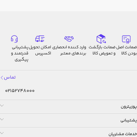
ضمانت اصل
ضمانت بازگشت
وارد کننده انحصاری
امکان تحویل
پشتیبانی
بودن کالا
و تعویض کالا
برندهای معتبر
اکسپرس
قدرتمند و
پیگیری
تماس
02152748000
پوزیترون
پشتیبانی
خدمات مشتریان