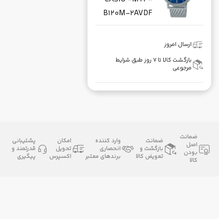
B120M-2AVDF
ارسال امروز
بازگشت کالا تا ۷ روز طبق شرایط
مرجوعی
ضمانت
ضمانت
وارد کننده
امکان
پشتیبانی
اصل
بازگشت و
انحصاری
تحویل
قدرتمند و
بودن
تعویض کالا
برندهای معتبر
اکسپرس
پیگیری
کالا