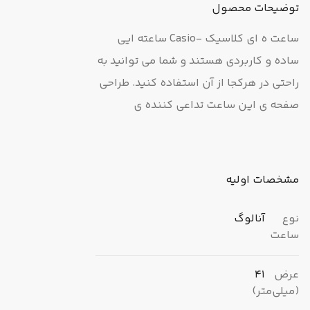
توضیحات محصول
ساعت ه ای کلاسیک -Casio ساعته ایی
ساده و کاربردی هستند و شما می توانید به
راحتی در هرکجا از آن استفاده کنید. طراحی
صفحه ی این ساعت تداعی کننده ی
درخشش گرم یک لامپ است. این ساعت ها
دارای نمایشگر تاریخ و روز هستند و تا عمق
50 متری در برابر آب مقاوم هستند و شما را
مشخصات اولیه
از نگرانی در هنگام بیرون آمدن در باران یا
شستشو رها می کند.
نوع
آنالوگ
ساعت
عرض
41
(میلی‌متر)