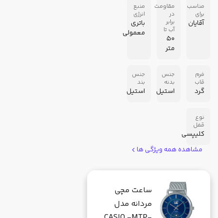
مناسب
مقاومت
منبع
برای
در
انرژی
برابر
آقایان
باتری
آب تا
معمولی
50
متر
فرم
جنس
جنس
قاب
بدنه
بند
گرد
استیل
استیل
نوع
قفل
کلیپسی
مشاهده همه ویژگی ها
ساعت مچی
مردانه مدل
CASIO -MTP-