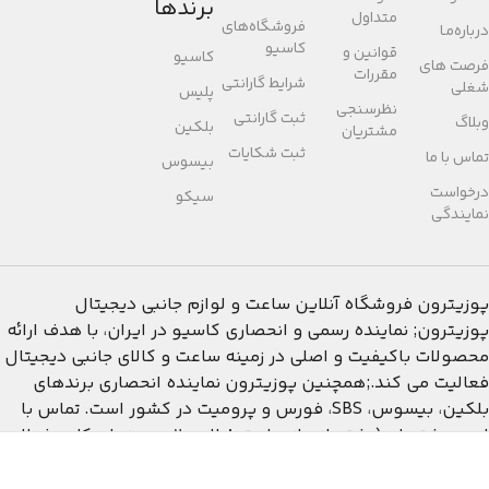
برندها
متداول
فروشگاه‌های
درباره‌مـا
کاسیو
قوانین و
کاسیو
فرصت های
مقررات
شرایط گارانتی
شغلی
پلیس
نظرسنجی
ثبت گارانتی
وبلاگ
بلکین
مشتریان
ثبت شکایات
تماس با ما
بیسوس
درخواست
سیکو
نمایندگی
پوزیترون
فروشگاه آنلاین ساعت و لوازم جانبی دیجیتال
پوزیترون; نماینده رسمی و انحصاری کاسیو در ایران، با هدف ارائه
محصولات باکیفیت و اصلی در زمینه ساعت و کالای جانبی دیجیتال
فعالیت می کند.;همچنین پوزیترون نماینده انحصاری برندهای
بلکین، بیسوس، SBS، فورس و پرومیت در کشور است. تماس با
امور مشتریان:(پشتیبانی از ساعت 8 الی 20 در روزهای کاری فعال
می باشد)