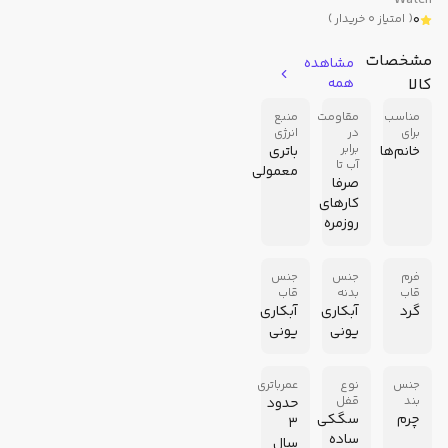
Watch
0
(
امتیاز
0
خریدار
)
مشخصات
مشاهده
کالا
همه
مناسب
مقاومت
منبع
برای
در
انرژی
برابر
خانم‌ها
باتری
آب تا
معمولی
صرفا
کارهای
روزمره
فرم
جنس
جنس
قاب
بدنه
قاب
گرد
آبکاری
آبکاری
یونی
یونی
جنس
نوع
عمرباتری
بند
قفل
حدود
چرم
سگکی
3
ساده
سال