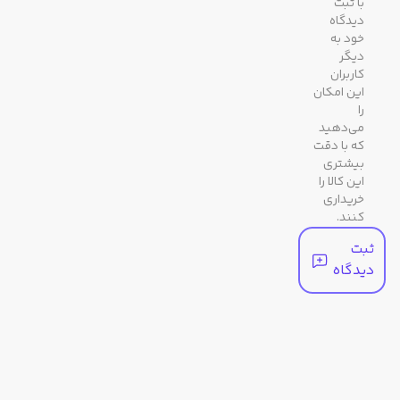
با ثبت
برند
دیدگاه
خود به
دیگر
مشخصات ظاهری
کاربران
این امکان
را
رنگ
نقره ای
می‌دهید
بدنه
که با دقت
بیشتری
این کالا را
رنگ
مشکی / دودی تیره
خریداری
صفحه
کنند.
ثبت
رنگ
مشکی/ دودی تیره
دیدگاه
قاب
جنس
معدنی
شیشه