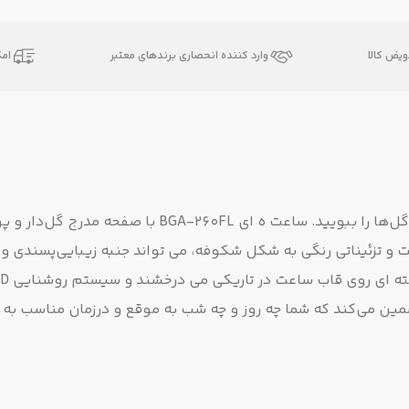
یض کالا
وارد کننده انحصاری برندهای معتبر
ام
با ساعته ای الهام گرفته از گله ای وحشی طبیعی بیرون بروید و گل‌ها را ببویید. ساعت ه ای BGA-260FL با صف
 و تزئیناتی رنگی به شکل شکوفه، می تواند جنبه زیبایی‌پسندی 
مین می‌کند که شما چه روز و چه شب به موقع و درزمان مناسب به 
 و تنوع رنگی با جذابیت زنانه فراوان میتواند برای هر زنی که سبک
راحی و ساخت ساعت ه ای اسپرت و ورزشی پیشرو می باشد طرحی را بر