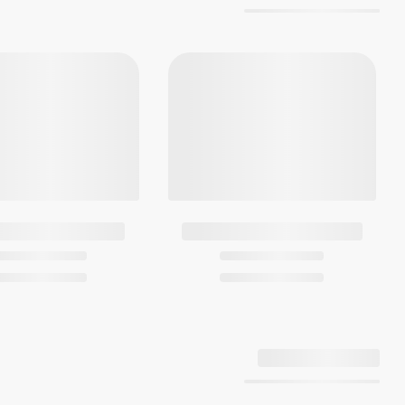
مقاومت در برابر آب تا عمق 100 متری:
شنا یا غواصی (البته به صورت سطحی و نز
چراغ LED (Super Illuminator)
مدت روشنایی قابل انتخاب (1.5 ثانیه یا 3 ثانیه)، پس‌تاب
برای راحتی استفاده در شب یا در سایر 
زمان جهانی
29 زمان جهانی (27 شهر + ساعت هماهنگ جهانی)، روشن/خاموش کردن ساعت تابستانی
در این ساعت مچی ها زمان فعلی در شهر
این امر باعث می شود تا چک کردن زمان د
آسان باشد.
کرونومتر 1 ثانیه ای:
ظرفیت اندازه‌گیری: 59'59
حالته ای اندازه‌گیری: زمان سپری‌شده، زم
ویژگی می تواند هم برای دونده ه ای غیر
تایمر شمارش معکوس
واحد اندازه‌گیری: 1 ثانیه