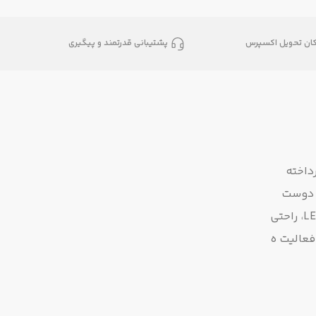
کان تحویل اکسپرس
پشتیبانی قدرتمند و پیگیری
حه مدرج گل‌دار و پرداخته
و دوست
داشتنی شما را تامین کند. رنگه ای فسفری استفاده شده در علامته ای روی قاب ساعت در تاریکی می درخشند و سیستم روشنایی LED، راحتی
فعالیت ه
 زندگی
 پایه
مدل ه ای معروف و پر طرفدار G-SHOCK منحصر به خانم ها با دوام فوق العاده و طراحی مدرن به بازار عرضه کرد که این مدل با نام BABY-