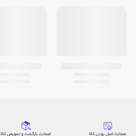
دامنه شمارش معکوس: 60 دقیقه
محدوده تنظیم زمان شروع شمارش معکوس: 1 تا 60 دقیقه، (با فواصل 1 دق
سایر موارد: تکرار خودکار، بوق پیشروی
5 آلارم روزانه (با 1 آلارم تأخیردار)
سیگنال زمان ساعتی
تقویم تمام خودکار (تا سال 2099)
فرمت 12/24 ساعته
وقت‌نمای معمولی
آنالوگ: 2 عقربه (ساعت‌شمار، دقیقه‌شمار (عقربه هر 20 ثانیه حرکت می‌کند))
دیجیتال: ساعت، دقیقه، ثانیه، ب.ظ، ماه، تا
دقت: ±30 ثانیه در هر ماه
عمر تقریبی باتری: 3 سال با باتری CR1220
ضمانت اصل بودن کالا
ضمانت بازگشت و تعویض کالا