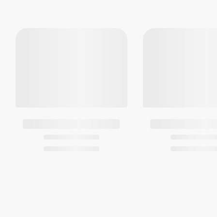
ر در اطراف آب،
ده شود.
تجارت
گراف یا Stopwatch است. این
اشد.