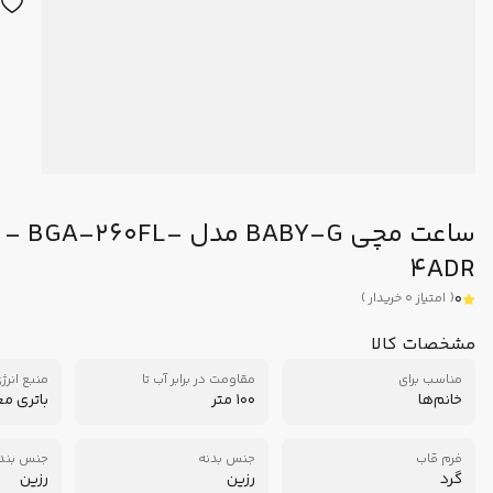
ساعت مچی BABY-G مدل A-260FL
4ADR
0
(
امتیاز
0
خریدار
)
مشخصات کالا
مناسب برای
مقاومت در برابر آب تا
منبع انرژ
خانم‌ها
100 متر
باتری م
فرم قاب
جنس بدنه
جنس بند
گرد
رزین
رزین