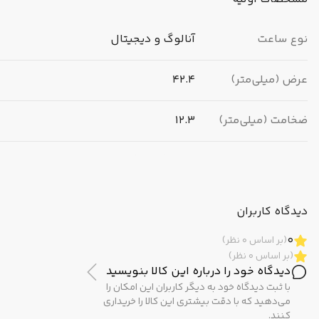
G و همان کارایی ه ای ویژه و خاص ساعت ه ای ضد آب و ضد ضربه 
سا
نوع ساعت
آنالوگ و دیجیتال
ساعت مچی ه ای شیک، جسورانه و محکم است. ساعت مچی ه ای کاس
عرض (میلی‌متر)
42.4
هم هستند و امکانات زیادی دارند.
ضخامت (میلی‌متر)
12.3
برند
کاسیو (CASIO)
مبدا برند
ژاپن
دیدگاه کاربران
0
(بر اساس 0 نظر)
(بر اساس 0 نظر)
مشخصات ظاهری
دیدگاه خود را درباره این کالا بنویسید
با ثبت دیدگاه خود به دیگر کاربران این امکان را
رنگ بدنه
صورتی / کالباسی
می‌دهید که با دقت بیشتری این کالا را خریداری
کنند.