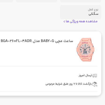
نوع قفل
سگکی
مشاهده همه ویژگی ها
ساعت مچی BABY-G مدل CASIO - BGA-260FL-4ADR
ارسال امروز
بازگشت کالا تا ۷ روز طبق شرایط مرجوعی