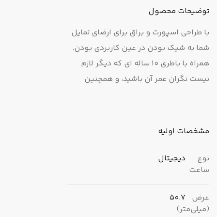
توضیحات محصول
با طراحی اسپورت و براق برای ارضای تمایل
شما به شیک بودن در عین کاربردی بودن.
همراه با باطری 10 ساله ای که دیگر لازم
نیست نگران عمر آن باشید، و همچنین
مقاومت در برابر آب در عمق 100 متری برای
دوش گرفتن و شنا کردن بدون دردسر. چراغ
LED که امکان خواندن آسان در فضاه ای
مشخصات اولیه
روشن یا تاریک را فراهم می‌کند. و قابلیته
ای کاربردی آلارم، کرونومتر، تقویم و
نوع
دیجیتال
ساعت
عملکرده ای دو زمانه شما را در تمام طول
روز در مسیرتان حفظ می‌کند.
عرض
50.7
(میلی‌متر)