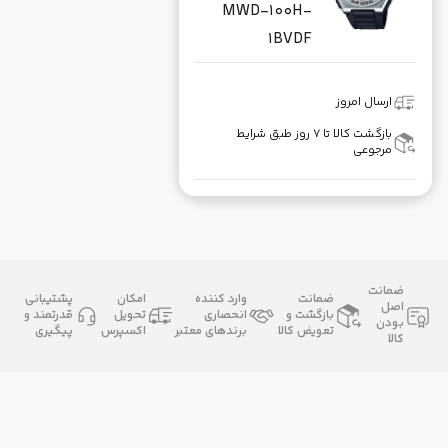
MWD-100H-
1BVDF
ارسال امروز
بازگشت کالا تا ۷ روز طبق شرایط
مرجوعی
ضمانت
ضمانت
وارد کننده
امکان
پشتیبانی
اصل
بازگشت و
انحصاری
تحویل
قدرتمند و
بودن
تعویض کالا
برندهای معتبر
اکسپرس
پیگیری
کالا