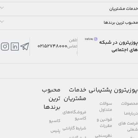
خدمات مشتریان
محبوب ترین برندها
تلفن
پوزیترون در شبکه
02152748000
تماس
های اجتماعی
:
پوزیترون
پشتیبانی
خدمات
محبوب
مشتریان
ترین
محصولات
سوالات
برندها
متداول
فروشگاه‌های
درباره‌مـا
کاسیو
قوانین و
کاسیو
فرصت های
مقررات
شرایط گارانتی
شغلی
پلیس
نظرسنجی