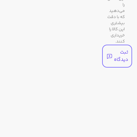
را
می‌دهید
رنگ
مشکی / دودی تیره
که با دقت
بیشتری
بند
این کالا را
خریداری
کنند.
مشخصات عملکردی
ثبت
دیدگاه
زمان
دو زمانه
جهانی
کرنومتر
کرونومتر 1/100 ثانیه ای
ظرفیت تا 24 ساعت
حالت‌های اندازه‌گیری: زمان سپری
شده، زمان مقطعی و زمان های
جایگاه های اول و دوم
تایمر
تایمر شمارش معکوس