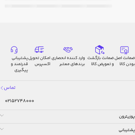
ضمانت اصل
ضمانت بازگشت
وارد کننده انحصاری
امکان تحویل
پشتیبانی
بودن کالا
و تعویض کالا
برندهای معتبر
اکسپرس
قدرتمند و
پیگیری
تماس
02152748000
پوزیترون
پشتیبانی