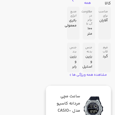
کالا
همه
مناسب
مقاومت
منبع
برای
در
انرژی
برابر
آقایان
باتری
آب تا
معمولی
100
متر
فرم
جنس
جنس
قاب
بدنه
بند
گرد
رزین
رزین
و
و
استیل
رابر
مشاهده همه ویژگی ها
ساعت مچی
مردانه کاسیو
مدل CASIO-