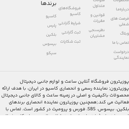
محصولات
سوالات
برندها
متداول
فروشگاه‌های
درباره‌مـا
کاسیو
قوانین و
کاسیو
فرصت های
مقررات
شرایط گارانتی
شغلی
پلیس
نظرسنجی
ثبت گارانتی
وبلاگ
بلکین
مشتریان
ثبت شکایات
تماس با ما
بیسوس
درخواست
سیکو
نمایندگی
پوزیترون
فروشگاه آنلاین ساعت و لوازم جانبی دیجیتال
پوزیترون; نماینده رسمی و انحصاری کاسیو در ایران، با هدف ارائه
محصولات باکیفیت و اصلی در زمینه ساعت و کالای جانبی دیجیتال
فعالیت می کند.;همچنین پوزیترون نماینده انحصاری برندهای
بلکین، بیسوس، SBS، فورس و پرومیت در کشور است. تماس با
امور مشتریان:(پشتیبانی از ساعت 8 الی 20 در روزهای کاری فعال
می باشد)