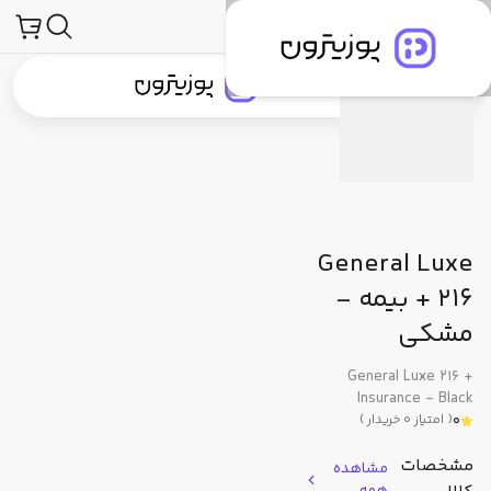
فروشگاه پوزیترون
محصولات
موبایل
مشخصات فنی
دیدگاه کاربران
پیشنهاد ما
جستجو در
جستجو در
دسته‌بندی محصولات
برندهای پوزیترون
پوزیترون‌کلاب
بلاگ
General Luxe
216 + بیمه -
مشکی
General Luxe 216 +
Insurance - Black
0
(
امتیاز
0
خریدار
)
مشخصات
مشاهده