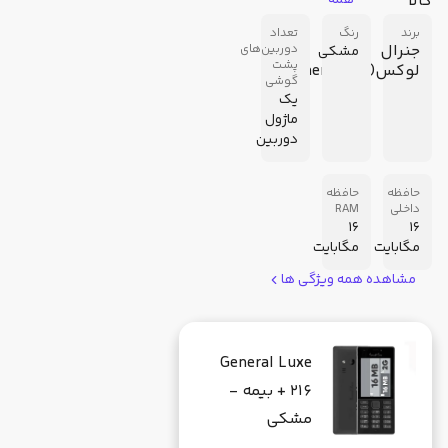
کالا
همه
برند
رنگ
تعداد
جنرال
دوربین‌های
مشکی
پشت
لوکس(Generalluxe)
گوشی
یک
ماژول
دوربین
حافظه
حافظه
داخلی
RAM
16
16
مگابایت
مگابایت
مشاهده همه ویژگی ها
General Luxe
216 + بیمه -
مشکی