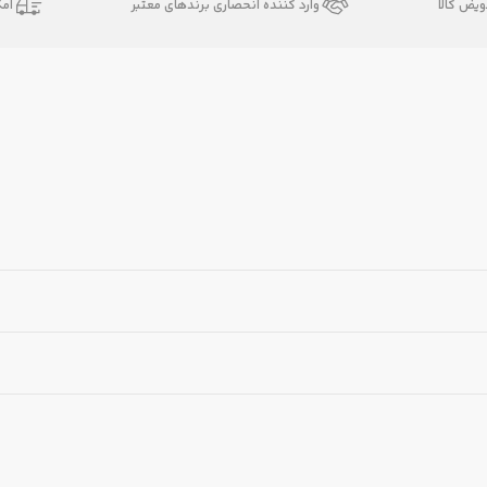
یض کالا
وارد کننده انحصاری برندهای معتبر
ام