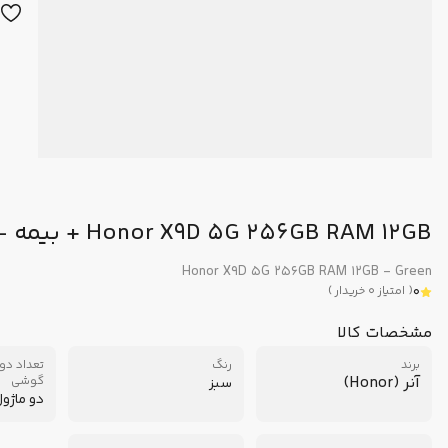
Honor X9D 5G 256GB RAM 12GB + بیمه - سبز
Honor X9D 5G 256GB RAM 12GB - Green
0
(
امتیاز
0
خریدار
)
مشخصات کالا
برند
رنگ
تعداد دو
آنر (Honor)
گوشی
سبز
دو ماژو