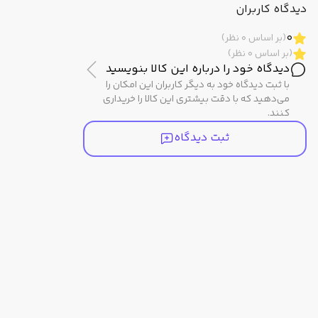
دیدگاه کاربران
رزولوشن عکاسی
16 مگاپیکسل
دوربین جلو
0
(بر اساس 0 نظر)
(بر اساس 0 نظر)
دیدگاه خود را درباره این کالا بنویسید
ابعاد
161.9 × 76.1 × 7.8 میلی‌متر
با ثبت دیدگاه خود به دیگر کاربران این امکان را
می‌دهید که با دقت بیشتری این کالا را خریداری
کنند.
سایر ویژگی‌ها
ثبت دیدگاه
طولانی‌مدت
ظرفیت باتری
8300 میلی‌آمپر ساعت
مشخصات ظاهری
اندازه صفحه نمایش
6.79 اینچ