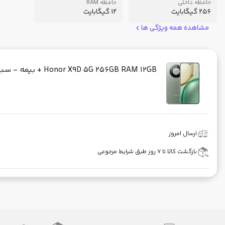
حافظه داخلی
حافظه RAM
256 گیگابایت
12 گیگابایت
مشاهده همه ویژگی ها
Honor X9D 5G 256GB RAM 12GB + بیمه - سبز
ارسال امروز
بازگشت کالا تا ۷ روز طبق شرایط مرجوعی