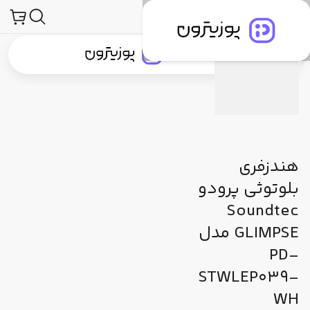
صولات
لوازم جانبی صوتی و تصویری
هدفون، هدست و هندزفری
هندزفری
مشخصات فنی
دیدگاه کاربران
پیشنهاد ما
جستجو در
جستجو در
دسته‌بندی محصولات
برندهای پوزیترون
پوزیترون‌کلاب
بلاگ
هندزفری
بلوتوثی پرودو
Soundtec
GLIMPSE مدل
PD-
STWLEP039-
WH