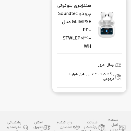
هندزفری بلوتوثی
پرودو Soundtec
GLIMPSE مدل
PD-
STWLEP039-
WH
ارسال امروز
بازگشت کالا تا ۷ روز طبق شرایط
مرجوعی
ضمانت
ضمانت
وارد کننده
امکان
پشتیبانی
اصل
بازگشت و
انحصاری
تحویل
قدرتمند و
بودن