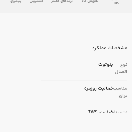
تعویض کالا
برندهای معتبر
اکسپرس
پیگیری
کالا
مشخصات عملکرد
نوع
بلوتوث
اتصال
مناسب
فعالیت روزمره
برای
تجهیزات
فناوری TWS
دارای صفحه نمایش لمسی روی
کیس شارژ