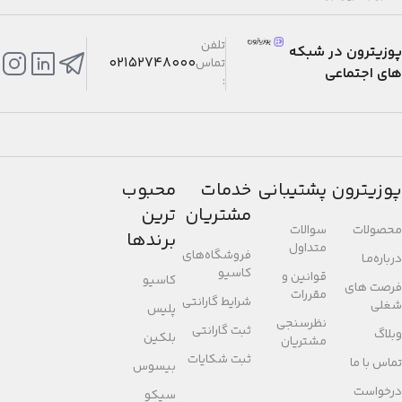
تلفن
پوزیترون در شبکه
02152748000
تماس
های اجتماعی
:
پوزیترون
پشتیبانی
خدمات
محبوب
مشتریان
ترین
محصولات
سوالات
برندها
متداول
فروشگاه‌های
درباره‌مـا
کاسیو
قوانین و
کاسیو
فرصت های
مقررات
شرایط گارانتی
شغلی
پلیس
نظرسنجی
ثبت گارانتی
وبلاگ
بلکین
مشتریان
ثبت شکایات
تماس با ما
بیسوس
درخواست
سیکو