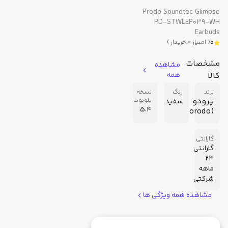
Prodo Soundtec Glimpse
PD-STWLEP039-WH
Earbuds
0
(
امتیاز
0
خریدار
)
مشخصات
مشاهده
کالا
همه
برند
رنگ
نسخه
پرودو
بلوتوث
سفید
5.4
(Porodo)
گارانتی
گارانتی
24
ماهه
شرکتی
مشاهده همه ویژگی ها