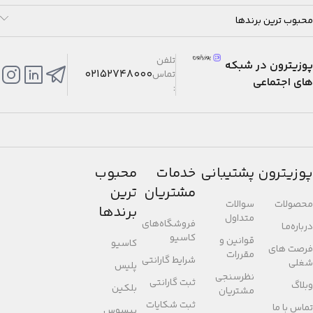
محبوب ترین برندها
تلفن
پوزیترون در شبکه
02152748000
تماس
های اجتماعی
:
پوزیترون
پشتیبانی
خدمات
محبوب
مشتریان
ترین
محصولات
سوالات
برندها
متداول
فروشگاه‌های
درباره‌مـا
کاسیو
قوانین و
کاسیو
فرصت های
مقررات
شرایط گارانتی
شغلی
پلیس
نظرسنجی
ثبت گارانتی
وبلاگ
بلکین
مشتریان
ثبت شکایات
تماس با ما
بیسوس