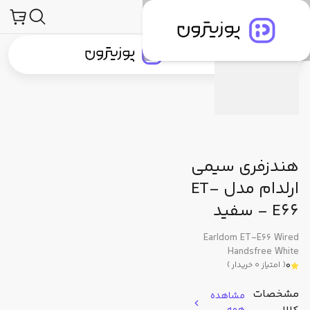
صولات
لوازم جانبی صوتی و تصویری
هدفون، هدست و هندزفری
هندزفری
مشخصات فنی
دیدگاه کاربران
پیشنهاد ما
جستجو در
جستجو در
دسته‌بندی محصولات
برندهای پوزیترون
پوزیترون‌کلاب
بلاگ
هندزفری سیمی
ارلدام مدل ET-
E66 - سفید
Earldom ET-E66 Wired
Handsfree White
0
(
امتیاز
0
خریدار
)
مشخصات
مشاهده