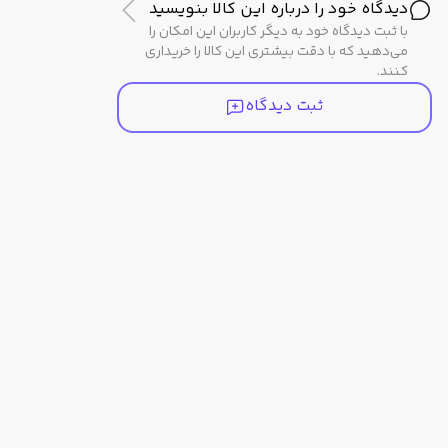
امپدانس: 32 اهم
دیدگاه خود را درباره این کالا بنویسید
طول کابل: 2 متر
با ثبت دیدگاه خود به دیگر کاربران این امکان را
نورپردازی: RGB
می‌دهید که با دقت بیشتری این کالا را خریداری
کنند.
قابلیت میکروفون: چرخش 360 درجه
وسیله تبدیل اتصال: تبدیل USB-C به USB-A
ثبت دیدگاه
قابلیت‌های تماس
دارد
سازگاری
iOS/Android ، PC
مشخصات میکروفون
موقعیت میکروفون
متصل به گوشی سمت چپ
ویژگی حذف نویز
ENC