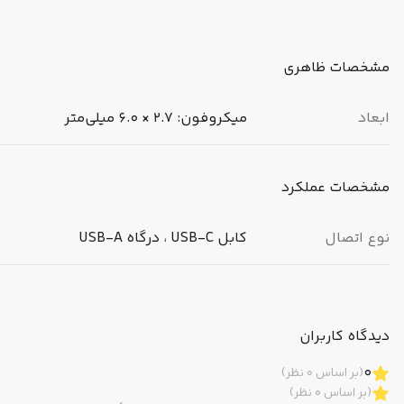
مشخصات ظاهری
ابعاد
میکروفون: 2.7 × 6.0 میلی‌متر
مشخصات عملکرد
نوع اتصال
کابل USB-C ، درگاه USB-A
مناسب برای
سرگرمی
دیدگاه کاربران
تجهیزات
نوع طراحی: ارگونومیک
قطر درایور: 50 میلی‌متر
0
(بر اساس 0 نظر)
حساسیت: 105±3 دسی‌بل
(بر اساس 0 نظر)