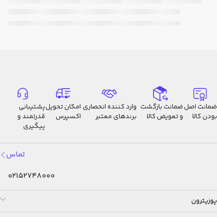
ضمانت اصل
ضمانت بازگشت
وارد کننده انحصاری
امکان تحویل
پشتیبانی
بودن کالا
و تعویض کالا
برندهای معتبر
اکسپرس
قدرتمند و
پیگیری
تماس
02152748000
پوزیترون