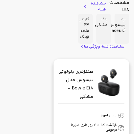
مشخصات
مشاهده
کالا
همه
برند
رنگ
گارانتی
بیسوس
مشکی
24
(Baseus)
ماهه
آونگ
مشاهده همه ویژگی ها
هندزفری بلوتوثی
بیسوس مدل
Bowie E18 -
مشکی
ارسال امروز
بازگشت کالا تا ۷ روز طبق شرایط
مرجوعی