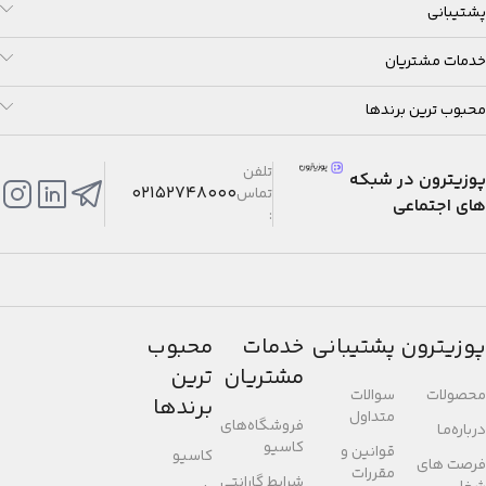
پشتیبانی
خدمات مشتریان
محبوب ترین برندها
تلفن
پوزیترون در شبکه
02152748000
تماس
های اجتماعی
:
پوزیترون
پشتیبانی
خدمات
محبوب
مشتریان
ترین
محصولات
سوالات
برندها
متداول
فروشگاه‌های
درباره‌مـا
کاسیو
قوانین و
کاسیو
فرصت های
مقررات
شرایط گارانتی