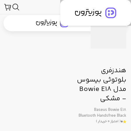
بی صوتی و تصویری
هدفون، هدست و هندزفری
هندزفری
هندزفری بیسوس
مشخصات فنی
دیدگاه کاربران
پیشنهاد ما
جستجو در
جستجو در
دسته‌بندی محصولات
برندهای پوزیترون
پوزیترون‌کلاب
بلاگ
هندزفری
بلوتوثی بیسوس
مدل Bowie E18
- مشکی
Baseus Bowie E18
Bluetooth Handsfree Black
0
(
امتیاز
0
خریدار
)