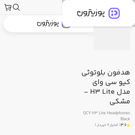
لوازم جانبی صوتی و تصویری
هدفون، هدست و هندزفری
هدفون و هدست
مشخصات فنی
دیدگاه کاربران
پیشنهاد ما
جستجو در
جستجو در
دسته‌بندی محصولات
برندهای پوزیترون
پوزیترون‌کلاب
بلاگ
هدفون بلوتوثی
کیو سی وای
مدل H3 Lite -
مشکی
QCY H3 Lite Headphones
Black
3.6
(
امتیاز
9
خریدار
)