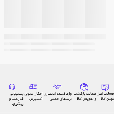
سایر
سایر
دارای حالت Transparency
ویژگی‌ها
(شفافیت) برای شنیدن صدای محیط
بدون نیاز به برداشتن هدفون
بهره‌مند از ENC و الگوریتم‌های
کاهش نویز DSP
10 دقیقه شارژ = حدود 11 ساعت
پخش موسیقی
پشتیبانی از 9 حالت EQ از
پیش‌تنظیم‌شده
کاپ‌ها با قابلیت چرخش 90 درجه
هدبند خودتنظیم و منعطف
پروفایل‌های بلوتوث پشتیبانی‌شده:
A2DP
ضمانت اصل
AVRCP
ضمانت بازگشت
وارد کننده انحصاری
امکان تحویل
پشتیبانی
بودن کالا
و تعویض کالا
برندهای معتبر
اکسپرس
قدرتمند و
HFP
پیگیری