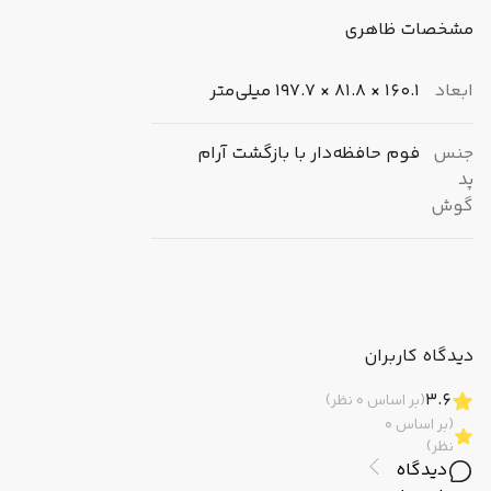
مشخصات ظاهری
ابعاد
160.1 × 81.8 × 197.7 میلی‌متر
جنس
فوم حافظه‌دار با بازگشت آرام
پد
گوش
مشخصات عملکرد
نوع
بلوتوث ، کابل AUX/ جک 3.5
دیدگاه کاربران
اتصال
میلی‌متری ، درگاه USB-C ، سیمی با
3.6
(بر اساس 0 نظر)
جک 3.5 میلی‌متری
(بر اساس 0
نظر)
مناسب
آقایان ، بانوان ، فعالیت ورزشی ،
دیدگاه