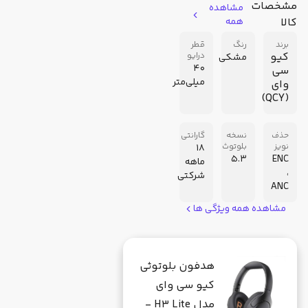
مشخصات
مشاهده
کالا
همه
برند
رنگ
قطر
کیو
درایو
مشکی
40
سی
میلی‌متر
وای
(QCY)
حذف
نسخه
گارانتی
نویز
بلوتوث
18
5.3
ENC
ماهه
،
شرکتی
ANC
مشاهده همه ویژگی ها
هدفون بلوتوثی
کیو سی وای
مدل H3 Lite -