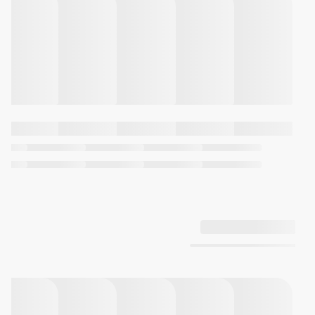
مشخصات باتریَ
شارژ
دارد
سریع
مشخصات میکروفون
تعداد
2
میکروفون
ویژگی
ENC ، ANC
حذف
نویز