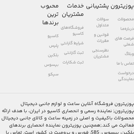
پوزیترون
پشتیبانی
خدمات
محبوب
مشتریان
ترین
محصولات
سوالات
برندها
متداول
فروشگاه‌های
درباره‌مـا
کاسیو
قوانین و
کاسیو
فرصت های
مقررات
شرایط گارانتی
شغلی
پلیس
نظرسنجی
ثبت گارانتی
وبلاگ
بلکین
مشتریان
ثبت شکایات
تماس با ما
بیسوس
درخواست
سیکو
نمایندگی
پوزیترون
فروشگاه آنلاین ساعت و لوازم جانبی دیجیتال
پوزیترون; نماینده رسمی و انحصاری کاسیو در ایران، با هدف ارائه
محصولات باکیفیت و اصلی در زمینه ساعت و کالای جانبی دیجیتال
فعالیت می کند.;همچنین پوزیترون نماینده انحصاری برندهای
بلکین، بیسوس، SBS، فورس و پرومیت در کشور است. تماس با