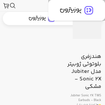
صولات
لوازم جانبی صوتی و تصویری
هدفون، هدست و هندزفری
هندزفری
مشخصات فنی
دیدگاه کاربران
پیشنهاد ما
جستجو در
جستجو در
دسته‌بندی محصولات
برندهای پوزیترون
پوزیترون‌کلاب
بلاگ
هندزفری
بلوتوثی ژوبیتر
مدل Jubiter
Sonic 2X -
مشکی
Jubiter Sonic 2X TWS
Earbuds - Black
(
امتیاز
0
خریدار
)