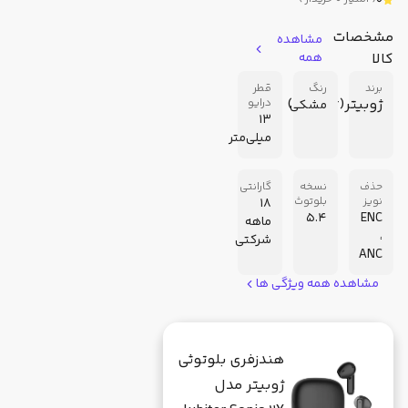
0
مشخصات
مشاهده
کالا
همه
برند
رنگ
قطر
ژوبیتر(Jubiter)
درایو
مشکی
13
میلی‌متر
حذف
نسخه
گارانتی
نویز
بلوتوث
18
5.4
ENC
ماهه
،
شرکتی
ANC
مشاهده همه ویژگی ها
هندزفری بلوتوثی
ژوبیتر مدل