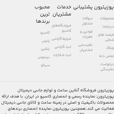
پوزیترون
پشتیبانی
خدمات
محبوب
مشتریان
ترین
محصولات
سوالات
برندها
متداول
فروشگاه‌های
درباره‌مـا
کاسیو
قوانین و
کاسیو
فرصت های
مقررات
شرایط گارانتی
شغلی
پلیس
نظرسنجی
ثبت گارانتی
وبلاگ
بلکین
مشتریان
ثبت شکایات
تماس با ما
بیسوس
درخواست
سیکو
نمایندگی
پوزیترون
فروشگاه آنلاین ساعت و لوازم جانبی دیجیتال
پوزیترون; نماینده رسمی و انحصاری کاسیو در ایران، با هدف ارائه
محصولات باکیفیت و اصلی در زمینه ساعت و کالای جانبی دیجیتال
فعالیت می کند.;همچنین پوزیترون نماینده انحصاری برندهای