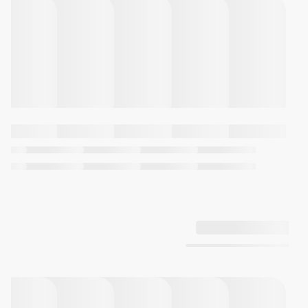
مشخصات میکروفون
تعداد
6
میکروفون
ویژگی
ENC ، ANC
حذف
نویز
سایر
سایر
عمق ANC: تا -30dB
ویژگی‌ها
کنترل: Smart Touch Control
(کنترل لمسی برای موسیقی، تماس
و حالت‌ها)