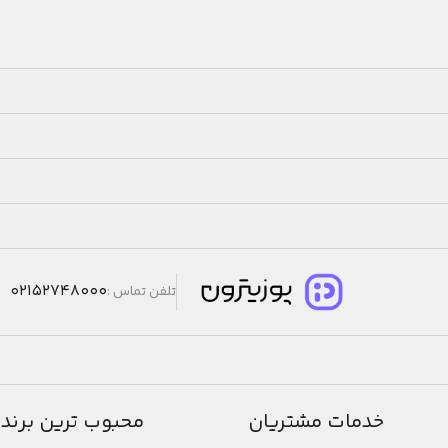
02152748000
تلفن تماس :
خدمات مشتریان
محبوب ترین برند