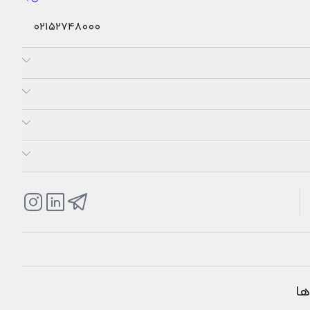
02152748000
ها