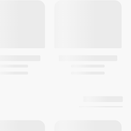
تعداد قاشق
2 عدد
تعداد چنگال
2 عدد
تعداد چاقو
2 عدد
سایر
سایر ویژگی‌ها
قابل شست‌وشو در ماشین ظرف‌شویی
قابل استفاده در مایکروویو
گارانتی
گارانتی
12 ماهه برند لایف کمپ