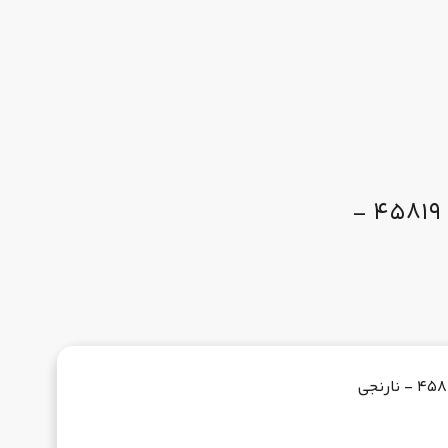
ست ظروف 2 نفره لایف کمپ 11 تکه کمبو کد 45819 -