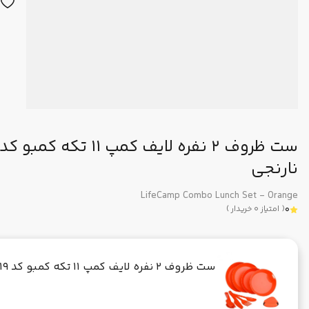
نارنجی
LifeCamp Combo Lunch Set - Orange
0
(
امتیاز
0
خریدار
)
ست ظروف 2 نفره لایف کمپ 11 تکه کمبو کد 45819 - نارنجی