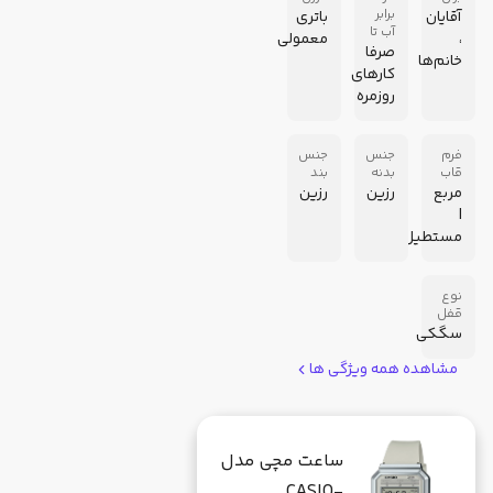
برابر
آقایان
باتری
آب تا
،
معمولی
صرفا
خانم‌ها
کارهای
روزمره
فرم
جنس
جنس
قاب
بدنه
بند
مربع
رزین
رزین
|
مستطیل
نوع
قفل
سگکی
مشاهده همه ویژگی ها
ساعت مچی مدل
CASIO-