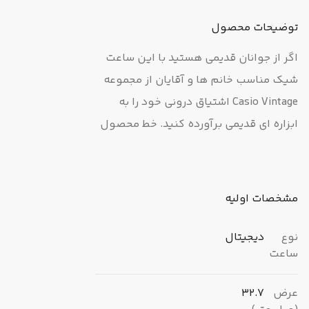
توضیحات محصول
اگر از جوانان قدیمی هستید با این ساعت
شیک مناسب خانم ها و آقایان از مجموعه
Casio Vintage اشتیاق درونی خود را به
ابزاره ای قدیمی برآورده کنید. خط محصول
A100 تجلیلی از F‐100، اولین ساعت Casio
است که با بدنه ای از جنس رزین ساخته
شد. در این مدل جدید طرح نمادین ساعت
مشخصات اولیه
با چهار دکمه جلو حفظ شده است اما اجزای
فلزی را که هنوز به سبک قدیمی هستند،
نوع
دیجیتال
ساعت
برای برداشتی به روز از یک کلاسیک واقعی
معرفی کرده‌ است. این ساعت سبک رترو
عرض
32.7
اما مملو از قابلیته ای مدرن مجهز به