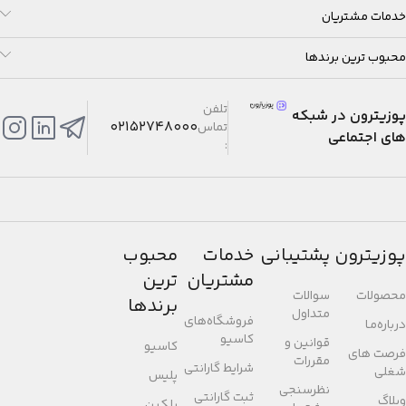
خدمات مشتریان
محبوب ترین برندها
تلفن
پوزیترون در شبکه
02152748000
تماس
های اجتماعی
:
پوزیترون
پشتیبانی
خدمات
محبوب
مشتریان
ترین
محصولات
سوالات
برندها
متداول
فروشگاه‌های
درباره‌مـا
کاسیو
قوانین و
کاسیو
فرصت های
مقررات
شرایط گارانتی
شغلی
پلیس
نظرسنجی
ثبت گارانتی
وبلاگ
بلکین