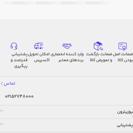
ضمانت اصل
ضمانت بازگشت
وارد کننده انحصاری
امکان تحویل
پشتیبانی
بودن کالا
و تعویض کالا
برندهای معتبر
اکسپرس
قدرتمند و
پیگیری
تماس
02152748000
پوزیترون
پشتیبانی