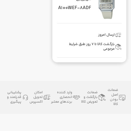
A100WEF-8ADF
ارسال امروز
بازگشت کالا تا ۷ روز طبق شرایط
مرجوعی
ضمانت
ضمانت
وارد کننده
امکان
پشتیبانی
اصل
بازگشت و
انحصاری
تحویل
قدرتمند و
بودن
تعویض کالا
برندهای معتبر
اکسپرس
پیگیری
کالا