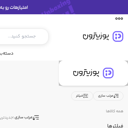
محصولات
دسته‌ب
خانه
محصولات
اینفینیکس(Infinix)
برند
اینفینیکس(Infinix)
مرتب سازی
فیلتر
همه کالاها
مرتب سازی :
جدیدتری
فیلترها