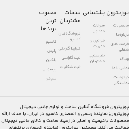
پوزیترون
پشتیبانی
خدمات
محبوب
مشتریان
ترین
محصولات
سوالات
برندها
متداول
فروشگاه‌های
درباره‌مـا
کاسیو
قوانین و
کاسیو
فرصت های
مقررات
شرایط گارانتی
شغلی
پلیس
نظرسنجی
ثبت گارانتی
وبلاگ
بلکین
مشتریان
ثبت شکایات
تماس با ما
بیسوس
درخواست
سیکو
نمایندگی
پوزیترون
فروشگاه آنلاین ساعت و لوازم جانبی دیجیتال
پوزیترون; نماینده رسمی و انحصاری کاسیو در ایران، با هدف ارائه
محصولات باکیفیت و اصلی در زمینه ساعت و کالای جانبی دیجیتال
فعالیت می کند.;همچنین پوزیترون نماینده انحصاری برندهای