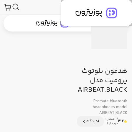
لوازم جانبی صوتی و تصویری
هدفون، هدست و هندزفری
هدفون و هدست
توضیحات محصول
مشخصات فنی
دیدگاه کاربران
جستجو در
جستجو در
دسته‌بندی محصولات
برندهای پوزیترون
پوزیترون‌کلاب
بلاگ
هدفون بلوتوث
پرومیت مدل
AIRBEAT.BLACK
Promate bluetooth
headphones model
AIRBEAT.BLACK
(
امتیاز
10
3.2
1
دیدگاه
خریدار
)