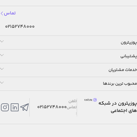
تماس
02152748000
پوزیترون
پشتیبانی
خدمات مشتریان
محبوب ترین برندها
تلفن
پوزیترون در شبکه
02152748000
تماس
های اجتماعی
: