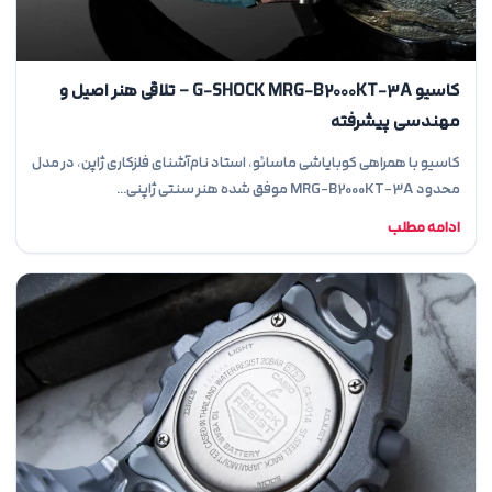
کاسیو G-SHOCK MRG-B2000KT-3A – تلاقی هنر اصیل و
مهندسی پیشرفته
کاسیو با همراهی کوبایاشی ماسائو، استاد نام‌آشنای فلزکاری ژاپن، در مدل
محدود MRG-B2000KT-3A موفق شده هنر سنتی ژاپنی…
ادامه مطلب