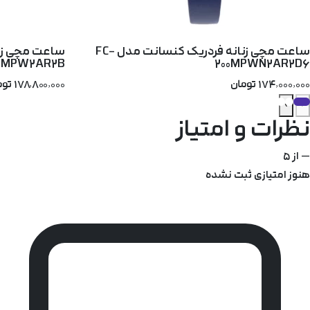
ساعت مچی زنانه فردریک کنسانت مدل FC-
00MPW2AR2B
200MPWN2AR2D6
۱۷۴٬۰۰۰٬۰۰۰ تومان
۱۷۸٬۸۰۰٬۰۰۰ تومان
›
‹
نظرات و امتیاز
—
از ۵
هنوز امتیازی ثبت نشده