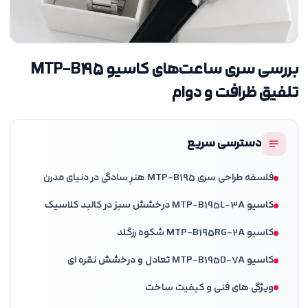
بررسی سری ساعت‌های کاسیو MTP-B195
تلفیق ظرافت و دوام
دسترسی سریع
فلسفه طراحی سری MTP-B195 هنرِ سادگی در دنیای مدرن
کاسیو MTP-B195L-3A درخشش سبز در کالبد کلاسیک
کاسیو MTP-B195RG-2A شکوه رزگلد
کاسیو MTP-B195D-7A تعادل و درخشش نقره ای
ویژگی های فنی و کیفیت ساخت