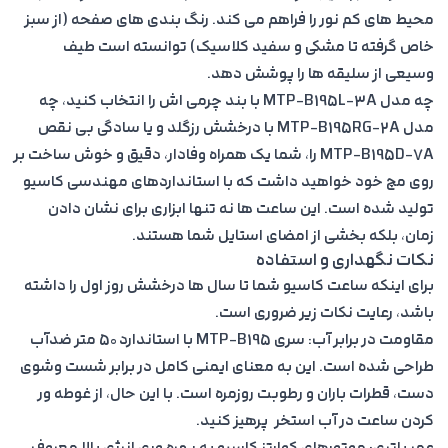
محیط های کم نور را فراهم می کند. رنگ بندی های صفحه (از سبز
خاص گرفته تا مشکی و سفید کلاسیک) توانسته است طیف
وسیعی از سلیقه ها را پوشش دهد.
چه مدل MTP-B195L-3A با بند چرمی اش را انتخاب کنید، چه
مدل MTP-B195RG-2A با درخشش رزگلد و یا سادگی بی نقص
MTP-B195D-7A را، شما یک همراه وفادار، دقیق و خوش ساخت بر
روی مچ خود خواهید داشت که با استانداردهای مهندسی کاسیو
تولید شده است. این ساعت ها نه تنها ابزاری برای نشان دادن
زمان، بلکه بخشی از امضای استایل شما هستند.
نکات نگهداری و استفاده
براى اينكه ساعت كاسيو شما تا سال ها درخشش روز اول را داشته
باشد، رعايت نكات زير ضرورى است.
مقاومت در برابر آب: سرى MTP-B195 با استاندارد 50 متر ضدآب
طراحى شده است. اين به معناى ايمنى كامل در برابر شست وشوى
دست، قطرات باران و رطوبت روزمره است. با اين حال، از غوطه ور
كردن ساعت در آب استخر پرهيز كنيد.