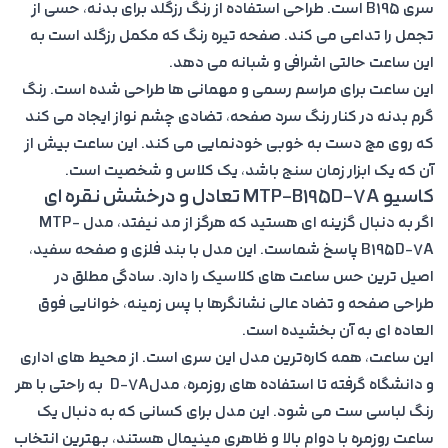
سری B195 است. طراحی استفاده از رنگ رزگلد برای بدنه، حسی از
تجمل را تداعی می کند. صفحه تیره رنگ که مکمل رزگلد است به
این ساعت حالتی اشرافی و شبانه می دهد.
این ساعت برای مراسم رسمی و مهمانی ها طراحی شده است. رنگ
گرم بدنه در کنار رنگ سرد صفحه، تضادی چشم نواز ایجاد می کند
که روی مچ دست به خوبی خودنمایی می کند. این ساعت بیش از
آن که یک ابزار زمان سنج باشد، یک کلاس و شخصیت است.
کاسیو MTP-B195D-7A تعادل و درخشش نقره ای
اگر به دنبال گزینه ای هستید که هرگز از مد نیفتد، مدل
MTP-
B195D-7A
پاسخ شماست. این مدل با بند فلزی و صفحه سفید،
اصیل ترین حس ساعت های کلاسیک را دارد. سادگی مطلق در
طراحی صفحه و تضاد عالی نشانگرها با پس زمینه، خوانایی فوق
العاده ای به آن بخشیده است.
این ساعت، همه کاره‌ترین مدل این سری است. از محیط های اداری
و دانشگاه گرفته تا استفاده های روزمره، مدلD-7A به راحتی با هر
رنگ لباسی ست می شود. این مدل برای کسانی که به دنبال یک
ساعت روزمره با دوام بالا و ظاهری مینیمال هستند، بهترین انتخاب