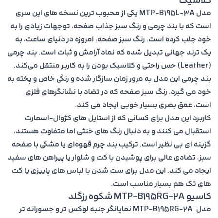
کلاسیک
مدل
MTP-B195L-3A
یکی از محبوب ترین نسخه های این سری
است که با بند چرمی و رنگ سبز جذاب صفحه، توجهات زیادی را به
خود جلب کرده است. رنگ سبز صفحه، امروزه در دنياى ساعت، به
يک ترند جهانى تبديل شده كه نماد آرامش و ثبات است. بند چرمی
(Leather) حس راحتی و کلاسیک بودن را به کاربر منتقل می‌کند.
بند چرمى اين مدل به مرور زمان سازگار شده و رنكَى خاص و پخته به
خود مى گيرد. رنگ سبز صفحه که در تضاد با نشانگرهای فلزی
است، عمق بصری بسیار خوبی ایجاد می کند.
کاربرد این مدل برای کسانی که از استایل های کژوال-اسمارت
استقبال می کنند و به دنبال رنگ های خنثی اما متفاوت هستند،
گزینه ای بی نظیر است. ترکیب بند چرم قهوه‌ای یا مشکی با صفحه
سبز، تضادی عالی برای پوشیدن با کت و شلوار یا پیراهن های سفید
ایجاد می کند. این مدل برای ست شدن با لباس های پاییزی یا کت
های تک هم بسیار مناسب است.
کاسیو MTP-B195RG-2A شکوه رزگلد
مدل
MTP-B195RG-2A
نمایانگر جنبه لوکس تر و جسورانه تر