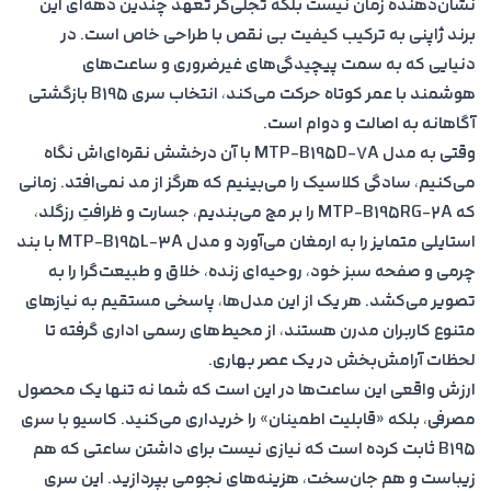
نشان‌دهنده زمان نیست بلکه تجلی‌گر تعهد چندین دهه‌ای این
برند ژاپنی به ترکیب کیفیت بی نقص با طراحی خاص است. در
دنیایی که به سمت پیچیدگی‌های غیرضروری و ساعت‌های
هوشمند با عمر کوتاه حرکت می‌کند، انتخاب سری B195 بازگشتی
آگاهانه به اصالت و دوام است.
وقتی به مدل MTP-B195D-7A با آن درخشش نقره‌ای‌اش نگاه
می‌کنیم، سادگی کلاسیک را می‌بینیم که هرگز از مد نمی‌افتد. زمانی
که MTP-B195RG-2A را بر مچ می‌بندیم، جسارت و ظرافتِ رزگلد،
استایلی متمایز را به ارمغان می‌آورد و مدل MTP-B195L-3A با بند
چرمی و صفحه سبز خود، روحیه‌ای زنده، خلاق و طبیعت‌گرا را به
تصویر می‌کشد. هر یک از این مدل‌ها، پاسخی مستقیم به نیازهای
متنوع کاربران مدرن هستند، از محیط‌های رسمی اداری گرفته تا
لحظات آرامش‌بخش در یک عصر بهاری.
ارزش واقعی این ساعت‌ها در این است که شما نه تنها یک محصول
مصرفی، بلکه «قابلیت اطمینان» را خریداری می‌کنید. کاسیو با سری
B195 ثابت کرده است که نیازی نیست برای داشتن ساعتی که هم
زیباست و هم جان‌سخت، هزینه‌های نجومی بپردازید. این سری