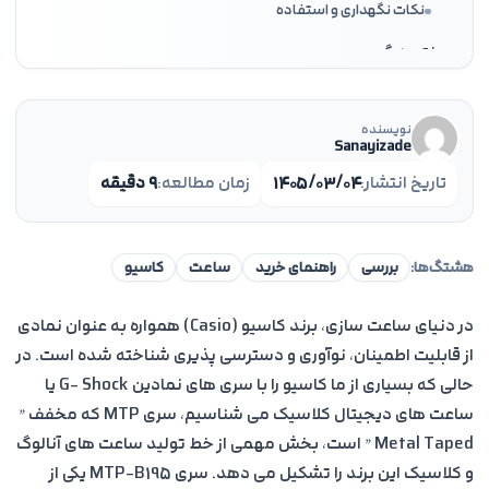
نکات نگهداری و استفاده
نتیجه گیری
میراثی از دقت و زیبایی در دستان شما
نویسنده
چرا باید سری B195 را انتخاب کنید؟
Sanayizade
پرسش هاى متداول
تاریخ انتشار:
۱۴۰۵/۰۳/۰۴
زمان مطالعه:
۹ دقیقه
هشتگ‌ها:
بررسی
راهنمای خرید
ساعت
کاسیو
در دنیای ساعت سازی، برند کاسیو (Casio) همواره به عنوان نمادی
از قابلیت اطمینان، نوآوری و دسترسی پذیری شناخته شده است. در
حالی که بسیاری از ما کاسیو را با سری های نمادین G- Shock یا
ساعت های دیجیتال کلاسیک می شناسیم، سری MTP که مخفف ”
Metal Taped ” است، بخش مهمی از خط تولید ساعت های آنالوگ
و کلاسیک این برند را تشکیل می دهد. سری MTP-B195 یکی از