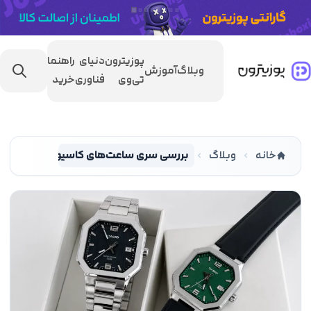
پوزیترون
دنیای
راهنمای
وبلاگ
آموزش
مقایسه
تی‌وی
فناوری
خرید
خانه
وبلاگ
بررسی سری ساعت‌های کاسیو MTP-B195 تلفیق ظرافت و دوام