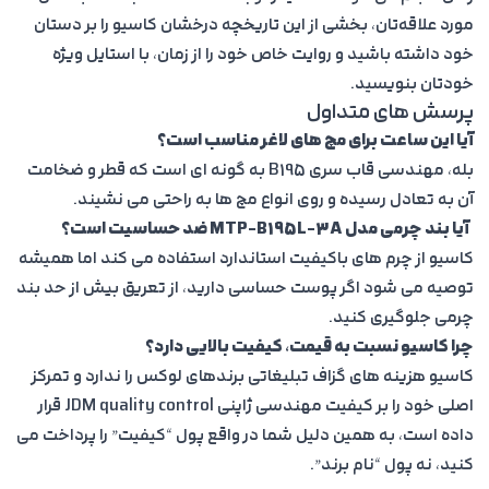
مورد علاقه‌تان، بخشی از این تاریخچه درخشان کاسیو را بر دستان
خود داشته باشید و روایت خاص خود را از زمان، با استایل ویژه
خودتان بنویسید.
پرسش هاى متداول
آيا اين ساعت براى مچ هاى لاغر مناسب است؟
بله، مهندسى قاب سرى B195 به گونه اى است كه قطر و ضخامت
آن به تعادل رسيده و روى انواع مچ ها به راحتى مى نشيند.
آيا بند چرمى مدل
MTP-B195L-3A
ضد حساسيت است؟
كاسيو از چرم هاى باكيفيت استاندارد استفاده مى كند اما هميشه
توصيه مى شود اگر پوست حساسى داريد، از تعريق بيش از حد بند
چرمى جلوگيرى كنيد.
چرا كاسيو نسبت به قيمت، كيفيت بالايى دارد؟
كاسيو
هزينه هاى گزاف تبليغاتی برندهاى لوكس را ندارد و تمركز
اصلى خود را بر كيفيت مهندسى ژاپنى JDM quality control قرار
داده است، به همين دليل شما در واقع پول “كيفيت” را پرداخت مى
كنيد، نه پول “نام برند”.