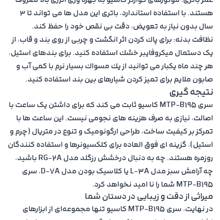
عمر باترى: موتورهاى كوارتز كاسيو به بهره ورى انرژى بالا معروف
هستند. با استفاده استاندارد، باترى اين مدل ها مى تواند تا ٣
سال بدون نياز به تعويض، دقت بى نقص خود را حفظ كند.
نظافت بدنه: براى پاك كردن اثر انگشت و چربى از روى بند و قاب، از
يک دستمال ميكروفايبر خشك استفاده كنيد. براى بندهاى استيل،
هر چند ماه يكبار مى توانيد از يك مسواك بسيار نرم با كمى آب و
صابون ملايم براى تميز كردن شيارهاى بين بند استفاده كنيد.
نتیجه گیری
سری MTP-B195 کاسیو ثابت می کند که برای داشتن یک ساعت با
اصالت، نیازی به صرف هزینه های نجومی نیست. این ساعت ها با
تمرکز بر کیفیت ساخت، طراحی ارگونومیک و تنوع در متریال (چرم و
استیل)، گزینه ای فوق العاده برای کلکسیونرها و استفاده کنندگان
روزمره هستند. چه به دنبال درخشش رزگلد مدل RG-2A باشید،
چه آرامش سبز مدل L-3A یا کلاسیک بودن مدل D-7A، سری
MTP-B195 شما را نا امید نخواهد کرد.
میراثی از دقت و زیبایی در دستان شما
در نهایت، سری MTP-B195 کاسیو تنها مجموعه‌ای از ابزارهای