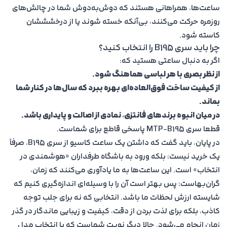
ساعت‌ها، همراهانی هستند که دوش‌به‌دوش شما در چالش‌های
روزمره حرکت می‌کنند، بی‌آنکه خسته شوند یا از درخشششان
کاسته شود.
چرا باید سری B195 را انتخاب کنید؟
اگر به دنبال ساعتی هستید که:
از نظر بصری با هر لباسی هماهنگ شود.
از کیفیت ساخت فوق‌العاده‌ای بهره ببرد که سال‌ها در کنار شما
بماند
.
در میان انبوه برندهای فانتزی، نمادی از اصالت و پایداری باشد
.
قطعا سری MTP-B195 پاسخی قاطع برای شماست.
در پایان، باید گفت که داشتن یک ساعت کاسیو از سری B195، صرفاً
یک خرید نیست؛ بلکه ورود به باشگاه طرفداران «هوشمندی در
انتخاب» است. این ساعت‌ها به ما یادآوری می‌کنند که زمان،
گران‌بهاست؛ پس بهتر است آن را با وسیله‌ای اندازه‌گیری کنیم که
شایسته ارزش لحظات ما باشد. انتخابی که نه برای جلب توجه
کاذب، بلکه برای لذت بردن از دقت، کیفیت و زیبایی ماندگار در گذر
زمان انجام می‌شود. حالا دیگر نوبت شماست که با انتخاب مدل