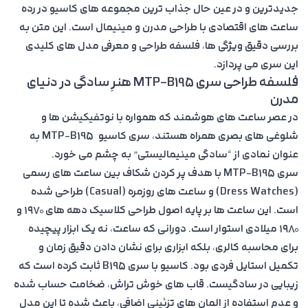
جدیدترین و در عین حال جذاب ترین مجموعه های کاسیو در رده
ساعت های اقتصادی با طراحی مدرن و مینیمال است. این متن به
بررسی دقیق ویژگی ها، فلسفه طراحی و معرفی مدل های کلیدی
این سری می پردازد.
فلسفه طراحی سری MTP-B195 هنرِ سادگی در دنیای
مدرن
در عصر ساعت های هوشمند که همواره با نوتفیکیشن ها و
شلوغی های بصری همراه هستند، سری کاسیو MTP-B195 به
عنوان نمادی از “سادگی مینیمالیستی” به چشم می خورد.
سری MTP-B195 با هدف پر کردن شکاف بین ساعت های رسمی
(Dress Watches) و ساعت های روزمره (Casual) طراحی شده
است. این ساعت ها بر پایه اصول طراحی کلاسیک دهه های ۱۹۷۰ و
۱۹۸۰ میلادی استوار است. دورانی که ساعت، نه یک ابزار پیچیده
برای محاسبه کالری، بلکه ابزاری برای نشان دادن دقیق زمان و
تکمیل استایل فردی بود. کاسیو با سری B195 ثابت کرده است که
زیبایی در سادگیست. قاب های خوش تراش، ضخامت حساب شده
و عدم استفاده از المان های تزئینی اضافی، باعث شده تا این مدل