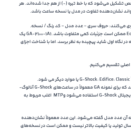
تشکیل می‌شود که با خط تیره (-) از هم جدا شده‌اند. هر
واند نشان‌دهنده تفاوت در مدل یا نسخه ساعت باشد.
روی می‌کنند: حروف سری – عدد مدل – کد رنگ / نسخه.
البته بسته به سری ساعت مثل G-Shock یا Edifice ممکن است جزئیات کمی متفاوت باشد. GA-2100-1A1 یک
 نگاه اول شاید پیچیده به نظر برسد، اما با شناخت اجزای
 اصلی تقسیم می‌کنیم.
.
گاهی جنس یا سبک کلی ساعت را مشخص می کند که برای نمونه GA معمولاً در ساعت‌های G-Shock آنالوگ-
دیجیتال دیده می‌شود.DW بیشتر در مدل‌های دیجیتال G-Shock استفاده می‌شود وMTP اغلب مربوط به
 به آن عدد مدل گفته می‌شود. این عدد معمولاً نشان‌دهنده
 سال تولید یا کیفیت بالاتر نیست و ممکن است در نسخه‌های