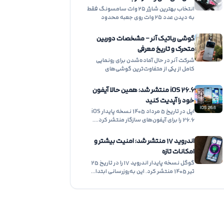
انتخاب بهترین شارژر ۲۵ وات سامسونگ فقط
به دیدن عدد ۲۵ وات روی جعبه محدود
نمی‌شود.…
گوشی رباتیک آنر – مشخصات دوربین
متحرک و تاریخ معرفی
شرکت آنر در حال آماده‌شدن برای رونمایی
کامل از یکی از متفاوت‌ترین گوشی‌های
هوشمند سال ۲۰۲۶…
iOS 26.6 منتشر شد؛ همین حالا آیفون
خود را آپدیت کنید
اپل در تاریخ 5 مرداد 1405 نسخه پایدار iOS
26.6 را برای آیفون‌های سازگار منتشر کرد.…
اندروید ۱۷ منتشر شد؛ امنیت بیشتر و
امکانات تازه
گوگل نسخه پایدار اندروید ۱۷ را در تاریخ 25
تیر 1405 منتشر کرد. این به‌روزرسانی ابتدا…