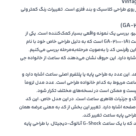
ر روی طراحی کلاسیک و بند فلزی است. تغییرات رنگ کمتر ولی
و، بررسی یک نمونه واقعی بسیار کمک‌کننده است. یکی از
شناخته‌شده‌ترین مدل‌ها در سریG-Shock ، ساعت GA-2100-1A1 است که به دلیل طراحی خاص خود با نام
جی
هد. این عدد به طراحی پایه یا پلتفرم اصلی ساعت اشاره دارد و
 مربوط به کدام خانواده طراحی است. عدد مدل لزوماً
یست و ممکن است در نسخه‌های مختلف تکرار شود.
ان‌دهنده نسخه رنگ و جزئیات ظاهری ساعت است. در این مدل خاص، این کد
و صفحه اشاره دارد. تغییر این بخش از کد به معنی عرضه همان
راحی پایه ساعت تغییر کند.
در مجموع، رفرنس کد GA-2100-1A1 به ما می‌گوید که با یک ساعت G-Shock آنالوگ-دیجیتال، با طراحی پایه