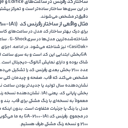
ساختار کد رفرنس در ساعت‌های Edifice و Vintage
در این سری‌ها ساختار ساده‌تر است و تمرکز بیشت
دقیق‌تر مشخص می‌شوند.
مثال واقعی از ساختار رفرنس کد (GA-2100-1A1)
برای درک بهتر ساختار کد مدل در ساعت‌های کاسی
«CasiOak» نیز شناخته می‌شود. در ادامه، اجزای این رفرنس کد را به‌صورت مرحله‌به‌مرحله بررسی می‌کنیم.
GAبخش ابتدایی این کد است و به سری ساعت اشاره دارد. این حروف نشان می‌دهند که ساعت از خانواده
شاک
بوده و دارای نمایش آنالوگ-دیجیتال است.
عدد 2100 بخش بعدی رفرنس کد را تشکیل می‌د
مشخص می‌کند که قاب، صفحه و چیدمان کلی ساعت
نشان‌دهنده سال تولید یا جدیدتر بودن ساعت ن
بخش پایانی کد، یعنی 1A1، نش
معمولاً به نسخه‌ای با رنگ مشکی برای قاب، بند 
مدل با رنگ یا جزئیات متفاوت است، بدون اینکه ط
2100 و نسخه رنگ مشکی طرف هستیم.