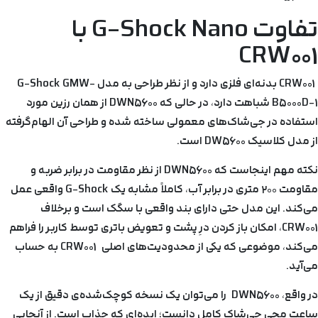
تفاوت G-Shock Nano با
CRW001
CRW001 بدنه‌ای فلزی دارد و از نظر طراحی به مدل G-Shock GMW-
B5000D-1 شباهت دارد، در حالی که DWN5600 از همان رزین مورد
استفاده در جی‌شاک‌های معمولی ساخته شده و طراحی آن الهام‌گرفته
از مدل کلاسیک DW5600 است.
نکته مهم اینجاست که DWN5600 از نظر مقاومت در برابر ضربه و
مقاومت ۲۰۰ متری در برابر آب، کاملاً مشابه یک G-Shock واقعی عمل
می‌کند. این مدل حتی دارای بند واقعی با سگک است و برخلاف
CRW001، امکان باز کردن درِ پشت و تعویض باتری توسط کاربر را فراهم
می‌کند، موضوعی که یکی از محدودیت‌های اصلی CRW001 به حساب
می‌آید.
در واقع، DWN5600 را می‌توان یک نسخه کوچک‌شده‌ی دقیق از یک
ساعت مچی جی‌شاک‌
کامل دانست؛ ایده‌ای که جذاب است. از آنجایی