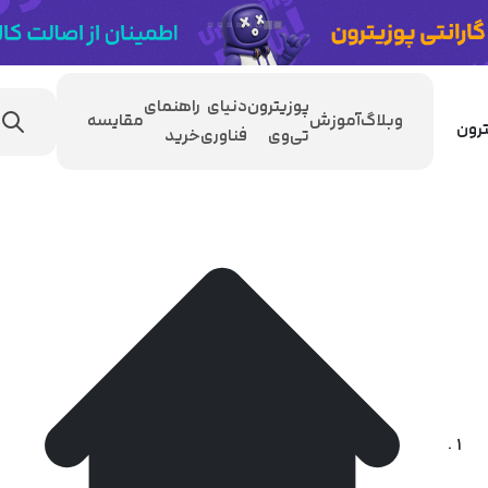
پوزیترون
دنیای
راهنمای
وبلاگ
آموزش
مقایسه
تی‌وی
فناوری
خرید