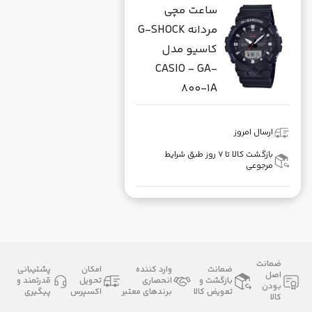
ساعت مچی
مردانه G-SHOCK
کاسیو مدل
CASIO - GA-
800-1A
ارسال امروز
بازگشت کالا تا ۷ روز طبق شرایط
مرجوعی
ضمانت
ضمانت
وارد کننده
امکان
پشتیبانی
اصل
بازگشت و
انحصاری
تحویل
قدرتمند و
بودن
تعویض کالا
برندهای معتبر
اکسپرس
پیگیری
کالا