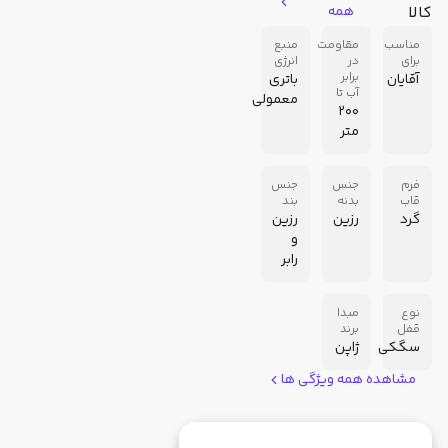
کالا
همه
مناسب
مقاومت
منبع
برای
در
انرژی
برابر
آقایان
باتری
آب تا
معمولی
200
متر
فرم
جنس
جنس
قاب
بدنه
بند
گرد
رزین
رزین
و
رابر
نوع
مبدا
قفل
برند
سگکی
ژاپن
مشاهده همه ویژگی ها