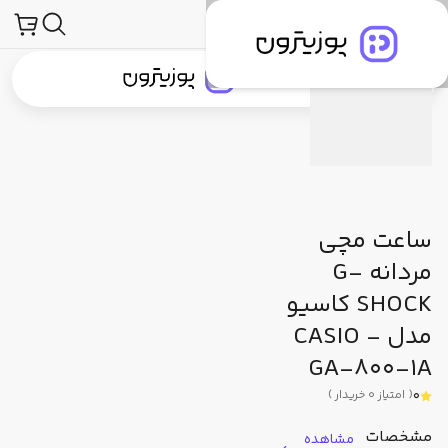
محصولات
ساعت و لوازم جانبی ساعت
ساعت مچی
جی شاک (G-Shock)
توضیحات محصول
مشخصات فنی
دیدگاه کاربران
جستجو در
جستجو در
دسته‌بندی محصولات
برندهای پوزیترون
پوزیترون‌کلاب
بلاگ
ساعت مچی
مردانه G-
SHOCK کاسیو
مدل CASIO -
GA-800-1A
0
(
امتیاز
0
خریدار
)
مشخصات
مشاهده