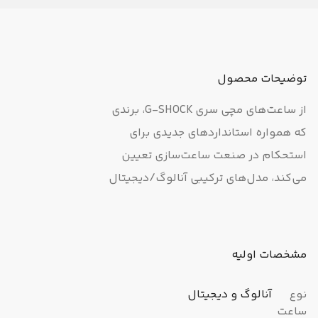
توضیحات محصول
از ساعت‌های مچی سری G-SHOCK، برندی
که همواره استانداردهای جدیدی برای
استحکام در صنعت ساعت‌‌سازی تعیین
می‌کند، مدل‌های ترکیبی آنالوگ/دیجیتال
GA-800 سه عقربه‌ای عرضه شده است. این
طرح‌های جدید از طراحی متمایز G-SHOCK با
دکمه‌ای در جلو در محل ساعت 6 برخوردارند.
مشخصات اولیه
مدل پایه بدنه فشرده GA-800 است که
طرح باریک آن با مچ دست تناسب بیشتری
نوع
آنالوگ و دیجیتال
ساعت
دارد. این فرمت ترکیبی خوانایی راحت