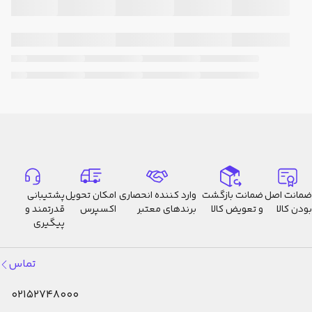
زمان دور)
داده‌های ثبت‌شده: تا 120 رکورد
(شماره دور، زمان دور، ماه شروع
اندازه‌گیری، روز، زمان، تاریخ)
شروع زمان‌بندی مستقیماً از حالت
وقت‌نما
تایمر شمارش معکوس
واحد اندازه‌گیری: 1 ثانیه
محدوده شمارش معکوس: 100
دقیقه
محدوده تنظیم زمان شروع شمارش
ضمانت اصل
ضمانت بازگشت
وارد کننده انحصاری
امکان تحویل
پشتیبانی
معکوس: 1 ثانیه تا 100 دقیقه
بودن کالا
و تعویض کالا
برندهای معتبر
اکسپرس
قدرتمند و
(افزایش 1 ثانیه‌ای، افزایش 1
پیگیری
دقیقه‌ای)
تماس
5 آلارم روزانه
02152748000
بوق ساعتی