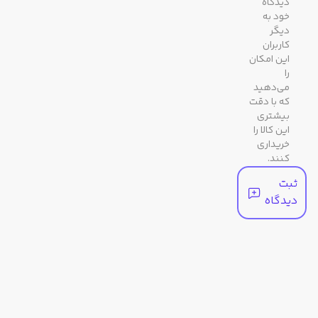
دیدگاه
صفحه
خود به
فشار یک دکمه در حالت وقت‌نما
دیگر
جنس
معدنی
کاربران
این امکان
شیشه
را
می‌دهید
رنگ
مشکی / دودی تیره
که با دقت
بیشتری
بند
این کالا را
خریداری
کنند.
مشخصات عملکردی
ثبت
دیدگاه
کرنومتر
1/100 ثانیه
سایر
توضیحات
جنس بدنه / قاب: رزین