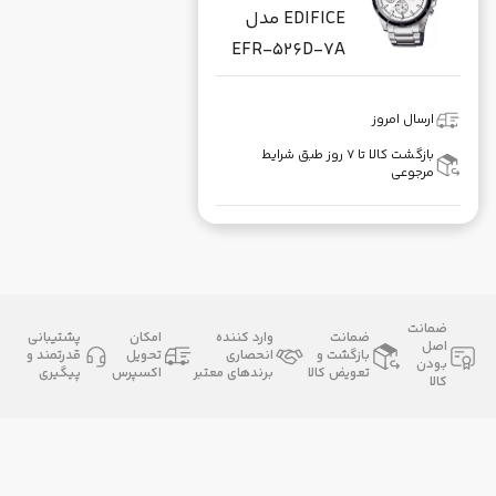
EDIFICE مدل
EFR-526D-7A
ارسال امروز
بازگشت کالا تا ۷ روز طبق شرایط
مرجوعی
ضمانت
ضمانت
وارد کننده
امکان
پشتیبانی
اصل
بازگشت و
انحصاری
تحویل
قدرتمند و
بودن
تعویض کالا
برندهای معتبر
اکسپرس
پیگیری
کالا