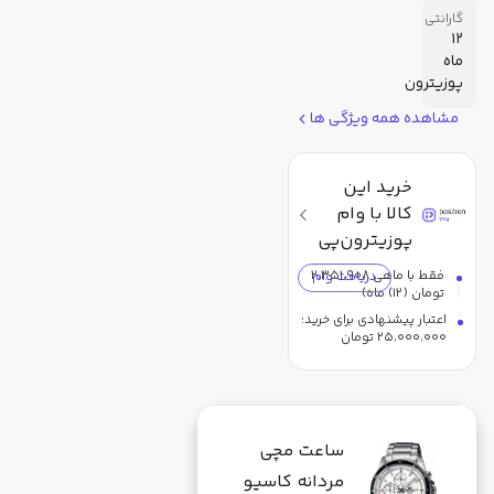
گارانتی
12
ماه
پوزیترون
مشاهده همه ویژگی ها
خرید این
کالا با وام
پوزیترون‌پی
فقط با ماهی
۲٬۳۵۱٬۹۰۸
دریافت وام
تومان (
12
) ماه)
اعتبار پیشنهادی برای خرید:
۲۵٬۰۰۰٬۰۰۰
تومان
ساعت مچی
مردانه کاسیو