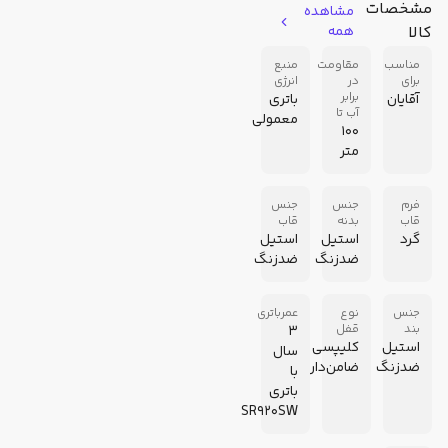
مشخصات
مشاهده
کالا
همه
مناسب
مقاومت
منبع
برای
در
انرژی
برابر
آقایان
باتری
آب تا
معمولی
100
متر
فرم
جنس
جنس
قاب
بدنه
قاب
گرد
استیل
استیل
ضدزنگ
ضدزنگ
جنس
نوع
عمرباتری
بند
قفل
3
استیل
کلیپسی
سال
ضدزنگ
ضامن‌دار
با
باتری
SR920SW