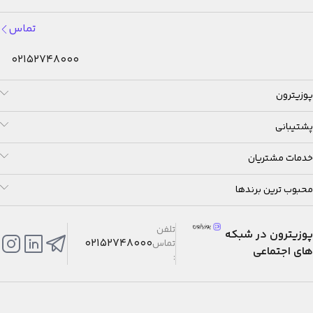
تماس
02152748000
پوزیترون
پشتیبانی
خدمات مشتریان
محبوب ترین برندها
تلفن
پوزیترون در شبکه
02152748000
تماس
های اجتماعی
: