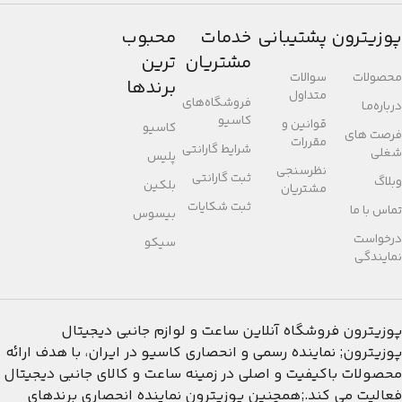
پوزیترون
پشتیبانی
خدمات
محبوب
مشتریان
ترین
محصولات
سوالات
برندها
متداول
فروشگاه‌های
درباره‌مـا
کاسیو
قوانین و
کاسیو
فرصت های
مقررات
شرایط گارانتی
شغلی
پلیس
نظرسنجی
ثبت گارانتی
وبلاگ
بلکین
مشتریان
ثبت شکایات
تماس با ما
بیسوس
درخواست
سیکو
نمایندگی
پوزیترون
فروشگاه آنلاین ساعت و لوازم جانبی دیجیتال
پوزیترون; نماینده رسمی و انحصاری کاسیو در ایران، با هدف ارائه
محصولات باکیفیت و اصلی در زمینه ساعت و کالای جانبی دیجیتال
فعالیت می کند.;همچنین پوزیترون نماینده انحصاری برندهای