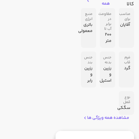
کالا
همه
مناسب
مقاومت
منبع
برای
در
انرژی
برابر
آقایان
باتری
آب تا
معمولی
200
متر
فرم
جنس
جنس
قاب
بدنه
بند
گرد
رزین
رزین
و
و
استیل
رابر
نوع
قفل
سگکی
مشاهده همه ویژگی ها