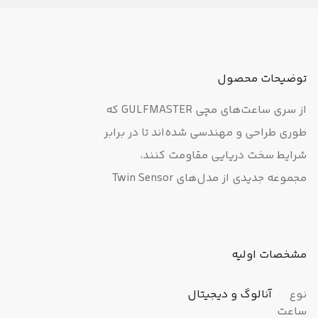
توضیحات محصول
از سری ساعت‌های مچی GULFMASTER که
طوری طراحی و مهندسی شده‌اند تا در برابر
شرایط سخت دریایی مقاومت کنند،
مجموعه جدیدی از مدل‌های Twin Sensor
(حسگر دوقلو) عرضه شده است. قطب‌نمای
دیجیتال به‌واسطه قابلیت موقعیت‌یابی
مداوم 60 ثانیه‌ای به شما کمک تا مسیر
مشخصات اولیه
خود را در دریا بیابید، و ویژگی دماسنج شما
را از محیط اطرافتان مطلع می‌سازد. ویژگی
نوع
آنالوگ و دیجیتال
ساعت
Tide Graph (نمودار جزر و مد) به شما اجازه