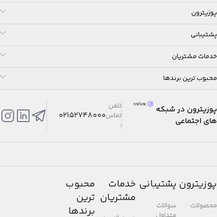
محدوده شمارش معکوس: 60
پوزیترون
دقیقه
محدوده تنظیم زمان شروع شمارش
پشتیبانی
معکوس: 1 تا 60 دقیقه (افزایش 1
دقیقه‌ای)
خدمات مشتریان
5 آلارم روزانه
محبوب ترین برندها
بوق ساعتی
تلفن
پوزیترون در شبکه
02152748000
تماس
های اجتماعی
ویژگی حرکت موقتی عقربه‌ها
:
(عقربه‌ها از جلو صفحه نمایش
دیجیتال کنار می‌روند تا مانع دید
محتوای صفحه دیجیتال نشوند.)
پوزیترون
پشتیبانی
خدمات
محبوب
تقویم خودکار کامل (تا سال 2099)
مشتریان
ترین
محصولات
سوالات
فرمت 12/24 ساعته
برندها
متداول