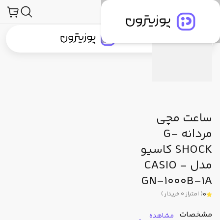
محصولات
ساعت و لوازم جانبی ساعت
ساعت مچی
جی شاک (G-Shock)
توضیحات محصول
مشخصات فنی
دیدگاه کاربران
جستجو در
جستجو در
دسته‌بندی محصولات
برندهای پوزیترون
پوزیترون‌کلاب
بلاگ
ساعت مچی
مردانه G-
SHOCK کاسیو
مدل CASIO -
GN-1000B-1A
0
(
امتیاز
0
خریدار
)
مشخصات
مشاهده