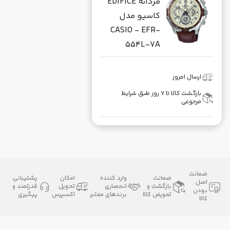
مردانه EDIFICE
کاسیو مدل
CASIO - EFR-
554L-7A
ارسال امروز
بازگشت کالا تا ۷ روز طبق شرایط
مرجوعی
ضمانت
ضمانت
وارد کننده
امکان
پشتیبانی
اصل
بازگشت و
انحصاری
تحویل
قدرتمند و
بودن
تعویض کالا
برندهای معتبر
اکسپرس
پیگیری
کالا