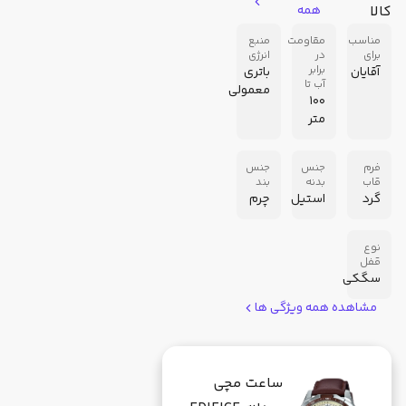
کالا
همه
مناسب
مقاومت
منبع
برای
در
انرژی
برابر
آقایان
باتری
آب تا
معمولی
100
متر
فرم
جنس
جنس
قاب
بدنه
بند
گرد
استیل
چرم
نوع
قفل
سگکی
مشاهده همه ویژگی ها
ساعت مچی