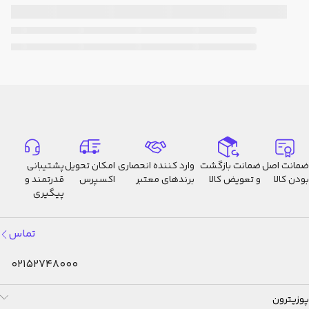
ضمانت اصل
ضمانت بازگشت
وارد کننده انحصاری
امکان تحویل
پشتیبانی
بودن کالا
و تعویض کالا
برندهای معتبر
اکسپرس
قدرتمند و
پیگیری
تماس
02152748000
پوزیترون